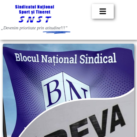
„Devenim prioritate prin
atitudine!!!”