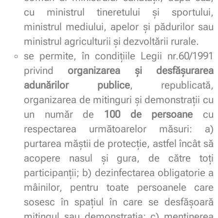
cu ministrul tineretului şi sportului,
ministrul mediului, apelor şi pădurilor sau
ministrul agriculturii şi dezvoltării rurale.
se permite, în condițiile Legii nr.60/1991
privind
organizarea și desfășurarea
adunărilor publice
, republicată,
organizarea de mitinguri și demonstrații cu
un număr de
100 de persoane
cu
respectarea următoarelor măsuri: a)
purtarea măştii de protecţie, astfel încât să
acopere nasul şi gura, de către toţi
participanţii; b) dezinfectarea obligatorie a
mâinilor, pentru toate persoanele care
sosesc în spaţiul în care se desfăşoară
mitingul sau demonstraţia; c) menţinerea