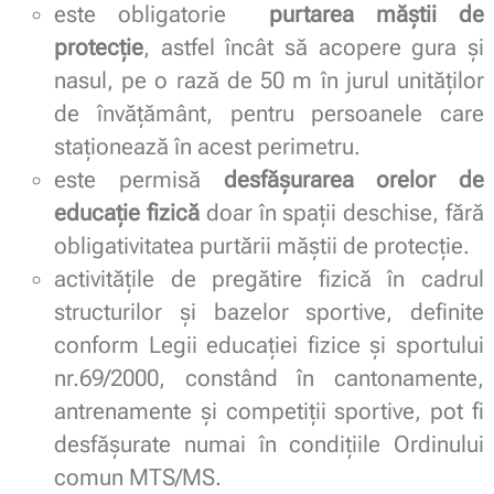
este obligatorie
purtarea măştii de
protecţie
, astfel încât să acopere gura şi
nasul, pe o rază de 50 m în jurul unităţilor
de învăţământ, pentru persoanele care
staţionează în acest perimetru.
este permisă
desfăşurarea orelor de
educaţie fizică
doar în spaţii deschise, fără
obligativitatea purtării măştii de protecţie.
activitățile de pregătire fizică în cadrul
structurilor și bazelor sportive, definite
conform Legii educației fizice și sportului
nr.69/2000, constând în cantonamente,
antrenamente și competiții sportive, pot fi
desfășurate numai în condițiile Ordinului
comun MTS/MS.