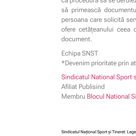
ca procedura să se derulez
să primească documentul 
persoana care solicită ser
ofere cetățeanului ceea 
document.
Echipa SNST
*Devenim prioritate prin at
Sindicatul National Sport s
Afiliat Publisind
Membru
Blocul National S
Sindicatul Național Sport și Tineret: Le