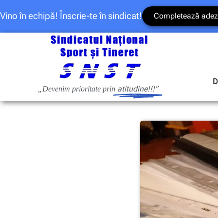
Vino în echipă! Înscrie-te în sindicat!
Completează adez
D
atitudine!!!”
„Devenim prioritate prin