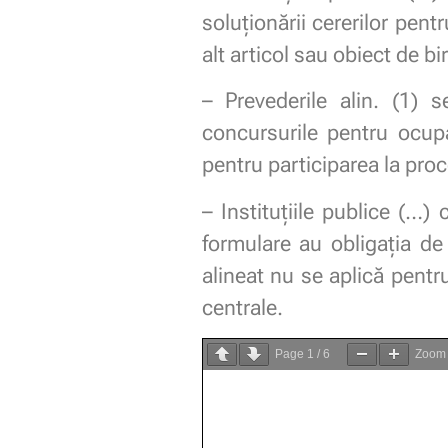
soluţionării cererilor pen
alt articol sau obiect de bi
– Prevederile alin. (1) 
concursurile pentru ocupa
pentru participarea la proce
– Instituţiile publice (…) 
formulare au obligaţia de
alineat nu se aplică pentru
centrale.
Page
1
/
6
Zoo