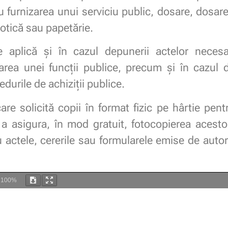
tru furnizarea unui serviciu public, dosare, dosar
rotică sau papetărie.
se aplică şi în cazul depunerii actelor necesa
rea unei funcţii publice, precum şi în cazul 
durile de achiziţii publice.
care solicită copii în format fizic pe hârtie pen
 a asigura, în mod gratuit, fotocopierea acestor
 actele, cererile sau formularele emise de autorită
m
100%