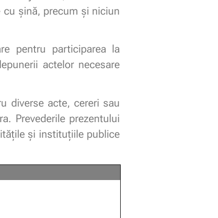
e cu şină, precum şi niciun
re pentru participarea la
depunerii actelor necesare
tru diverse acte, cereri sau
a. Prevederile prezentului
ţile şi instituţiile publice