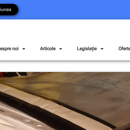
iunea
espre noi
Articole
Legislație
Ofert