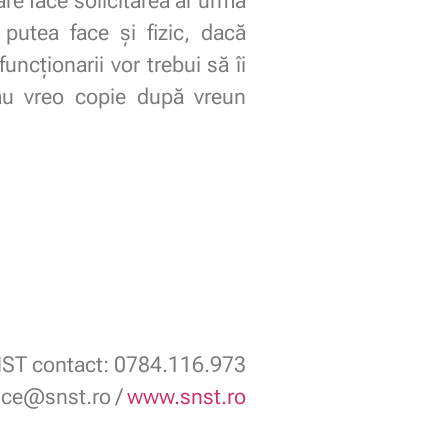
re face solicitarea ar urma
putea face și fizic, dacă
ncționarii vor trebui să îi
sau vreo copie după vreun
ST contact: 0784.116.973
fice@snst.ro /
www.snst.ro