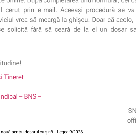
e online. După completarea unui formular, cel ca
cerut prin e-mail. Aceeași procedură se va 
viciul vrea să meargă la ghișeu. Doar că acolo, fu
ce solicită fără să ceară de la el un dosar 
itudine!
i Tineret
indical – BNS –
SN
of
ge nouă pentru dosarul cu șină – Legea 9/2023