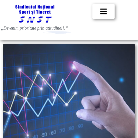
„Devenim prioritate prin
atitudine!!!”