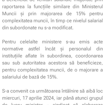
raportarea
la
funcțiile
similare din Ministerul
Muncii
și
prin majorarea de 15% pentru
complexitatea muncii,
în
timp
ce nivelul salarial
din subordonate nu s-a modificat.
.
Pentru celelalte ministere s-au emis acte
normative astfel
încât
și personalul din
instituțiile aflate în subordinea, coordonarea
sau
sub autoritatea acestora să beneficieze,
pentru complexitatea muncii, de o majorare a
salariului de bază de 15%.
.
S-a convenit ca următoarea întâlnire să aibă loc
miercuri, 17 aprilie 2024, iar până atunci grupul
de lucru minister – sindicat să elaboreze