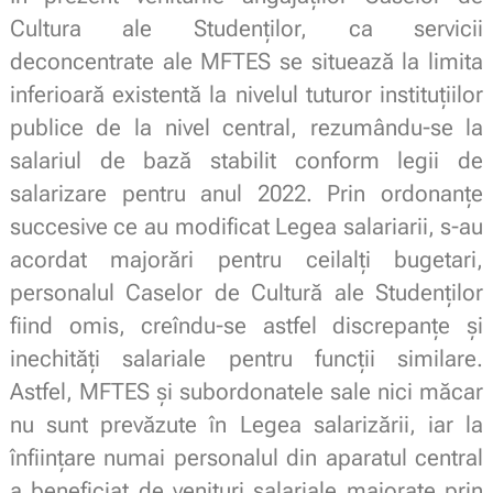
Cultura
ale
Studenților
,
ca
servicii
deconcentrate ale MFTES se situează
la
limita
inferioară existentă
la
nivelul tuturor instituțiilor
publice de
la
nivel central, rezumându-se
la
salariul de bază stabilit conform legii de
salarizare pentru anul 2022. Prin
ordonanțe
succesive ce au modificat Legea salariarii, s-au
acordat
majorări
pentru
ceilalți
bugetari,
personalul
Caselor
de
Cultură ale Studenților
fiind omis, creîndu-se astfel
discrepanțe
și
inechități
salariale pentru
funcții
similare.
Astfel, MFTES și subordonatele sale nici
măcar
nu sunt
prevăzute
în
Legea
salarizării
, iar
la
înființare
numai personalul din
aparatul
central
a beneficiat de venituri salariale majorate prin