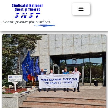
„Devenim prioritate prin
atitudine!!!”