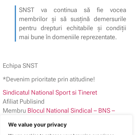
SNST va continua să fie vocea
membrilor și să susțină demersurile
pentru drepturi echitabile și condiții
mai bune în domeniile reprezentate.
Echipa SNST
*Devenim prioritate prin atitudine!
Sindicatul National Sport si Tineret
Afiliat Publisind
Membru
Blocul National Sindical – BNS –
SNST contact: 0784.116.973
We value your privacy
office@snst.ro /
www.snst.ro