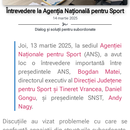
Întrevedere la Agenția Națională pentru Sport
14 martie 2025
Dialog și soluții pentru subordonate
Joi, 13 martie 2025, la sediul
Agenției
Naționale pentru Sport
(ANS), a avut
loc o întrevedere importantă între
președintele ANS,
Bogdan Matei
,
directorul executiv al
Direcției Județene
pentru Sport și Tineret Vrancea
,
Daniel
Gongu
, și președintele SNST,
Andy
Nagy
.
Discuțiile au vizat problemele cu care se
confruntă angajații din structurile subordonate,