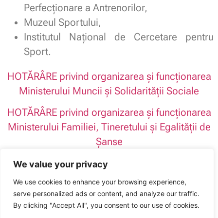
Perfecţionare a Antrenorilor,
Muzeul Sportului,
Institutul Naţional de Cercetare pentru
Sport.
HOTĂRÂRE privind organizarea şi funcţionarea
Ministerului Muncii şi Solidarității Sociale
HOTĂRÂRE privind organizarea şi funcționarea
Ministerului Familiei, Tineretului și Egalității de
Șanse
HOTĂRÂRE privind organizarea şi funcţionarea
We value your privacy
Ministerului Sportului
We use cookies to enhance your browsing experience,
serve personalized ads or content, and analyze our traffic.
Sindicatul Național Sport și Tineret: HG de înființare și funcționare
ministere. Încadrarea personalului în 30 de zile
By clicking "Accept All", you consent to our use of cookies.
ARTICOLUL ANTERIOR
ARTICOLUL URMĂTOR