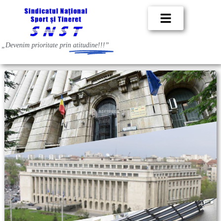
„Devenim prioritate prin
atitudine!!!”