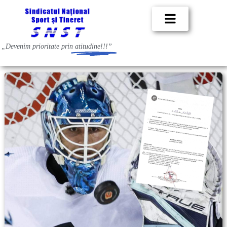
„Devenim prioritate prin
atitudine!!!”