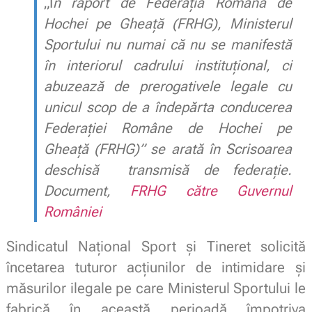
„Î
n raport de Federaţia Română de
Hochei pe Gheaţă (FRHG), Ministerul
Sportului nu numai că nu se manifestă
în interiorul cadrului instituţional, ci
abuzează de prerogativele legale cu
unicul scop de a îndepărta conducerea
Federaţiei Române de Hochei pe
Gheaţă (FRHG)” se arat
ă în Scrisoarea
deschisă transmisă de federație.
Document,
FRHG către Guvernul
României
Sindicatul Național Sport și Tineret solicită
încetarea tuturor acțiunilor de intimidare și
măsurilor ilegale pe care Ministerul Sportului le
fabrică în această perioadă împotriva