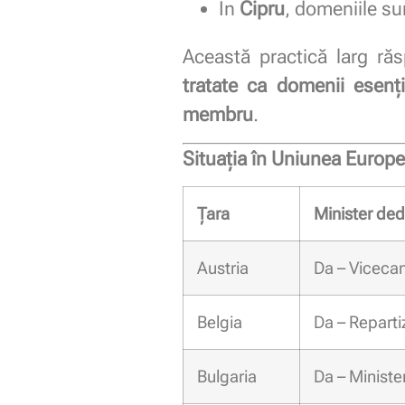
În
Cipru
, domeniile sun
Această practică larg ră
tratate ca domenii esenți
membru
.
Situația în Uniunea Europe
Țara
Minister ded
Austria
Da – Vicecan
Belgia
Da – Repartiz
Bulgaria
Da – Minister