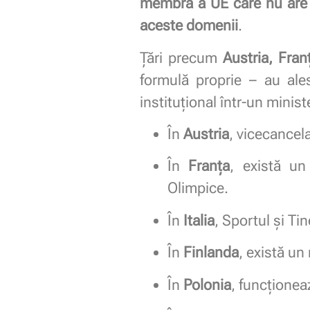
membră a UE care nu are u
aceste domenii
.
Țări precum
Austria, Fran
formulă proprie – au ale
instituțional într-un ministe
În
Austria
, vicecancela
În
Franța
, există un
Olimpice.
În
Italia
, Sportul și Ti
În
Finlanda
, există un
În
Polonia
, funcționea