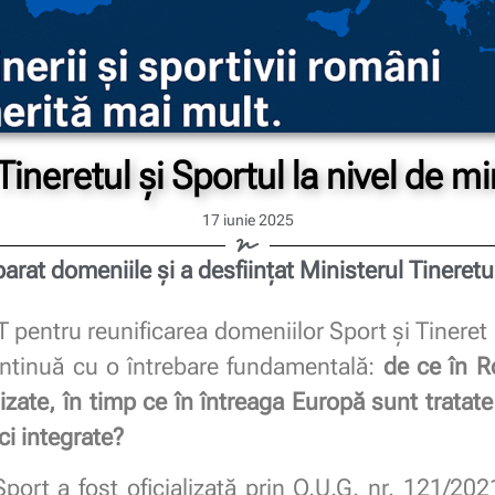
ineretul și Sportul la nivel de m
17 iunie 2025
rat domeniile și a desființat Ministerul Tineretul
entru reunificarea domeniilor Sport și Tineret și
continuă cu o întrebare fundamentală:
de ce în 
izate, în timp ce în întreaga Europă sunt tratate 
ci integrate?
port a fost oficializată prin O.U.G. nr. 121/202