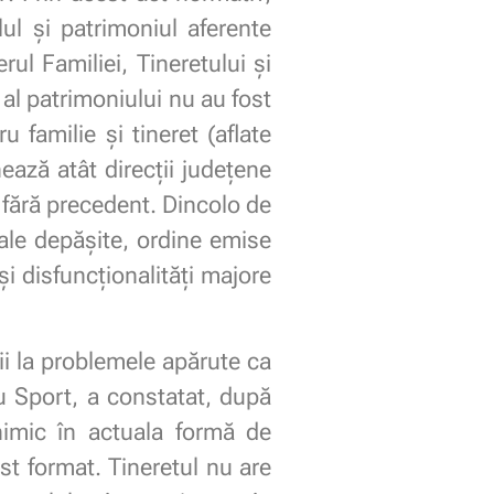
alul și patrimoniul aferente
rul Familiei, Tineretului și
l al patrimoniului nu au fost
ru familie și tineret (aflate
ază atât direcții județene
ă fără precedent. Dincolo de
gale depășite, ordine emise
și disfuncționalități majore
ii la problemele apărute ca
u Sport, a constatat, după
nimic în actuala formă de
st format. Tineretul nu are