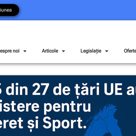
iunea
espre noi
Articole
Legislație
Ofert