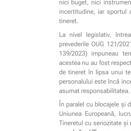
nici buget, nici instrume
incertitudine, iar sportul
tineret.
La nivel legislativ, într
prevederile OUG 121/202
139/2023) impuneau term
acestea nu au fost respecta
de tineret în lipsa unui t
personalului este încă incer
asumat responsabilitatea. 
În paralel cu blocajele și
Uniunea Europeană, lucru
Tineretul cu seriozitate și