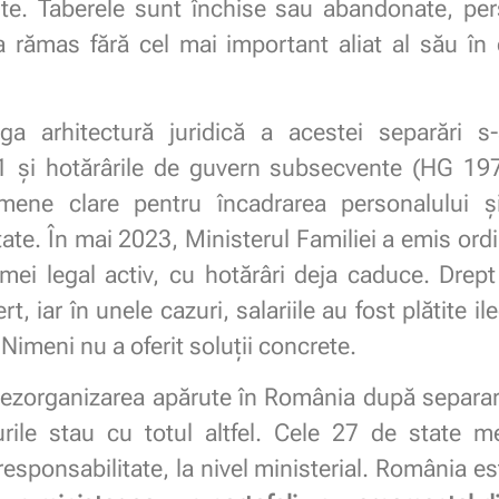
nte. Taberele sunt închise sau abandonate, per
 a rămas fără cel mai important aliat al său în
eaga arhitectură juridică a acestei separări s
1 și hotărârile de guvern subsecvente (HG 1
ene clare pentru încadrarea personalului și 
te. În mai 2023, Ministerul Familiei a emis ordine
emei legal activ, cu hotărâri deja caduce. Drept
t, iar în unele cazuri, salariile au fost plătite ile
Nimeni nu a oferit soluții concrete.
 dezorganizarea apărute în România după separar
rile stau cu totul altfel. Cele 27 de state m
 responsabilitate, la nivel ministerial. România e