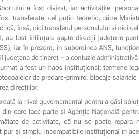
portului a fost divizat, iar activitățile, person
ost transferate, cel puțin teoretic, către Ministe
ctică, însă, nici transferul personalului și nici ce
al, au fost înființate șapte direcții județene pent
, iar în prezent, în subordinea ANS, funcțione
cții județene de tineret – o confuzie administrativ
 urmat a fost un haos instituțional: termene le
rotocoalelor de predare-primire, blocaje salariale 
ea direcțiilor.
creată la nivel guvernamental pentru a găsi soluț
, din care face parte și Agenția Națională pentr
ătate de activitate, că nu se poate repara 
 pur și simplu incompatibile instituțional în ace