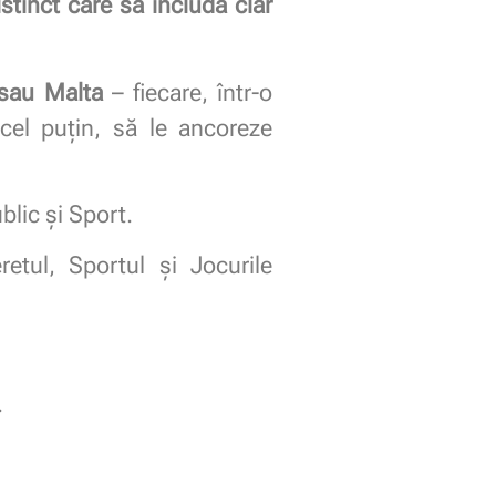
tinct care să includă clar
a sau Malta
– fiecare, într-o
cel puțin, să le ancoreze
blic și Sport.
etul, Sportul și Jocurile
.