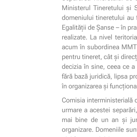
Ministerul Tineretului și S
domeniului tineretului au f
Egalității de Șanse – în pra
realizate. La nivel teritori
acum în subordinea MMTSS)
pentru tineret, cât și dire
decizia în sine, ceea ce a
fără bază juridică, lipsa p
în organizarea și funcționar
Comisia interministerială 
urmare a acestei separări
mai bine de un an și jum
organizare. Domeniile sunt