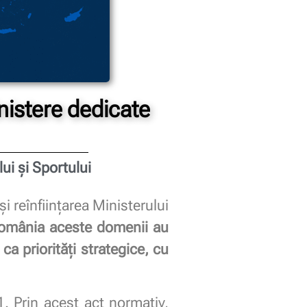
inistere dedicate
ui și Sportului
 reînființarea Ministerului
România aceste domenii au
ca priorități strategice, cu
1. Prin acest act normativ,