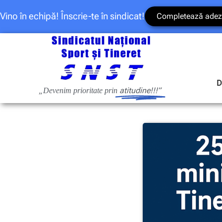
Vino în echipă! Înscrie-te în sindicat!
Completează adez
D
atitudine!!!”
„Devenim prioritate prin