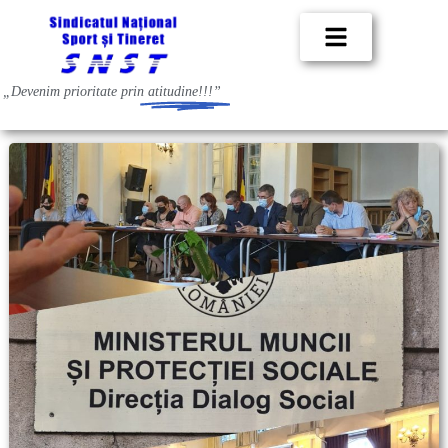
„Devenim prioritate prin
atitudine!!!”