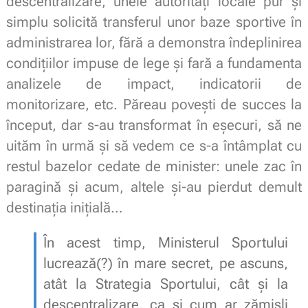
descentralizare, unele
autorități
locale pur
și
simplu
solicită
transferul unor
baze
sportive
în
administrarea lor,
fără
a
demonstra
îndeplinirea
condițiilor
impuse de lege
și
fară
a
fundamenta
analizele de impact, indicatorii de
monitorizare, etc.
Păreau
povești
de succes
la
început
, dar s-au transformat
în
eșecuri
,
să
ne
uităm
în
urmă
și
să
vedem ce s-a
întâmplat
cu
restul
bazelor
cedate de minister: unele zac
în
paragină
și
acum, altele
și
-au pierdut demult
destinația
inițială
…
În acest timp, Ministerul Sportului
lucrează(?)
în
mare
secret, pe ascuns,
atât
la
Strategia Sportului,
cât
și
la
descentralizare,
ca
și
cum ar
zămisli