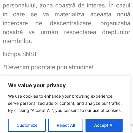
personalului, zona noastră de interes. În cazul
în care se va materializa aceasta nouă
încercare de descentralizare, organizația
noastră va urmări respectarea drepturilor
membrilor.
Echipa SNST
*Devenim prioritate prin atitudine!
Sindicatul National Sport si Tineret
We value your privacy
Afiliat
Publisind
We use cookies to enhance your browsing experience,
Membru
Blocul National Sindical – BNS –
serve personalized ads or content, and analyze our traffic.
Sindicatul Național Sport și Tineret: Descentralizare forțată
By clicking "Accept All", you consent to our use of cookies.
ARTICOLUL ANTERIOR
ARTICOLUL URMĂTOR
Skateboard, recunoscut oficial în România
SNST la ședința Comisiei de Tineret și Sport din Senat
Customize
Reject All
Accept All
Copyright © 2016 – 2026 SNST