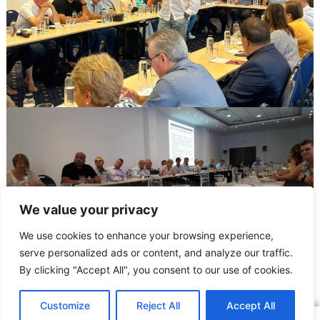
We value your privacy
We use cookies to enhance your browsing experience,
serve personalized ads or content, and analyze our traffic.
Sindicatul Național Sport și Tineret: Consolidarea capacității instituționale
– BNS
By clicking "Accept All", you consent to our use of cookies.
ARTICOLUL ANTERIOR
ARTICOLUL URMĂTOR
Membrii SNST sunt asigurați
Donarea de sânge – avantaje pentru membri, beneficii pentru sănătate!
Customize
Reject All
Accept All
Copyright © 2016 – 2026 SNST