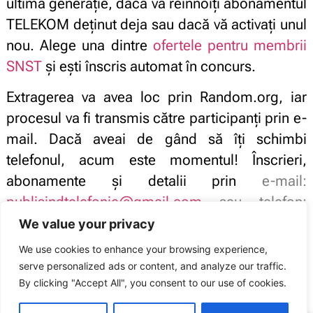
ultimă generație, dacă vă reînnoiți abonamentul
TELEKOM deținut deja sau dacă vă activați unul
nou. Alege una dintre
ofertele pentru membrii
SNST
și ești înscris automat în concurs.
Extragerea va avea loc prin Random.org, iar
procesul va fi transmis către participanți prin e-
mail. Dacă aveai de gând să îți schimbi
telefonul, acum este momentul! Înscrieri,
abonamente și detalii prin
e-mail:
publisindtelefonie@gmail.com
sau telefon:
0762 222 605.
We value your privacy
We use cookies to enhance your browsing experience,
Succes tuturor participanților!
serve personalized ads or content, and analyze our traffic.
Sindicatul Național Sport și Tineret: Concurs: câștigă un Samsung S20!
By clicking "Accept All", you consent to our use of cookies.
ARTICOLUL ANTERIOR
ARTICOLUL URMĂTOR
Coronavirus. Numărul de șomeri
Primul Contract colectiv de muncă al DJST Constanța