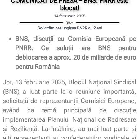
COMUNICAT DE PRESĂ – BNS: PNRR este
blocat!
14 februarie 2025
Solicităm prelungirea PNRR cu 2 ani
BNS, discuții cu Comisia Europeană pe
PNRR. Ce soluții are BNS pentru
deblocarea a aprox. 20 de miliarde de euro
pentru România
Joi, 13 februarie 2025, Blocul Național Sindical
(BNS) a luat parte la o reuniune importantă,
solicitată de reprezentanții Comisiei Europene,
având ca temă principală de discuție
implementarea Planului Național de Redresare
și Reziliență. La întâlnire, au mai luat parte și
alți reprezentanți ai confederațiilor sindicale și