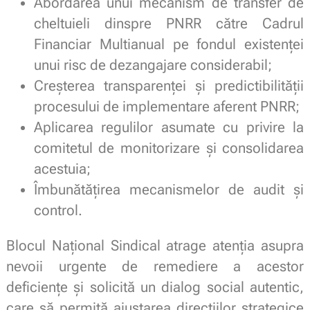
Abordarea unui mecanism de transfer de
cheltuieli dinspre PNRR către Cadrul
Financiar Multianual pe fondul existenței
unui risc de dezangajare considerabil;
Creșterea transparenței și predictibilității
procesului de implementare aferent PNRR;
Aplicarea regulilor asumate cu privire la
comitetul de monitorizare și consolidarea
acestuia;
Îmbunătățirea mecanismelor de audit și
control.
Blocul Național Sindical atrage atenția asupra
nevoii urgente de remediere a acestor
deficiențe și solicită un dialog social autentic,
care să permită ajustarea direcțiilor strategice