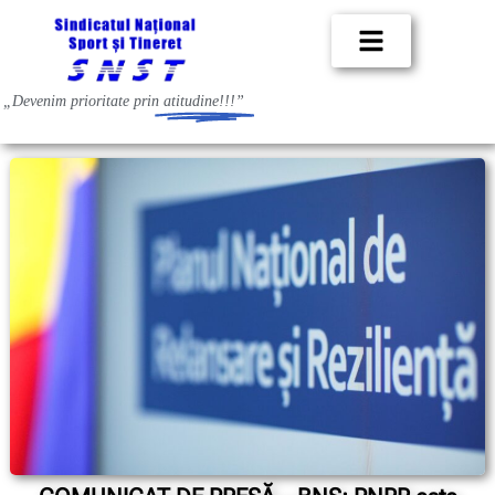
„Devenim prioritate prin
atitudine!!!”