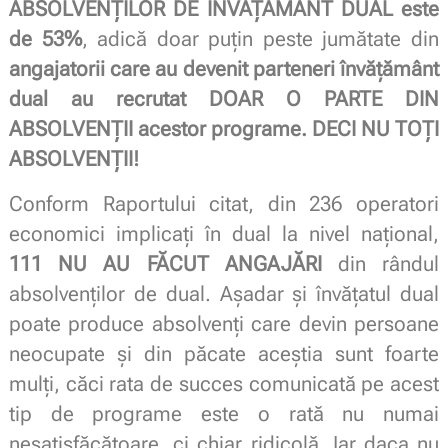
ABSOLVENȚILOR DE ÎNVĂȚĂMÂNT DUAL este
de 53%
, adică doar puțin peste jumătate din
angajatorii care au devenit parteneri învățământ
dual au recrutat DOAR O PARTE DIN
ABSOLVENȚII acestor programe. DECI NU TOȚI
ABSOLVENȚII!
Conform Raportului citat, din 236 operatori
economici implicați în dual la nivel național,
111 NU AU FĂCUT ANGAJĂRI
din rândul
absolvenților de dual. Așadar şi învățatul dual
poate produce absolvenți care devin persoane
neocupate și din păcate aceștia sunt foarte
mulți, căci rata de succes comunicată pe acest
tip de programe este o rată nu numai
nesatisfăcătoare, ci chiar ridicolă. Iar daca nu