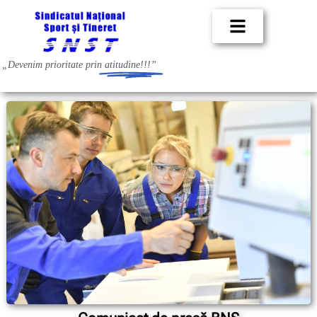
„Devenim prioritate prin
atitudine!!!”