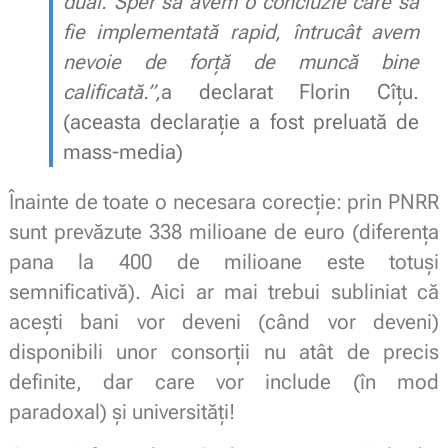
dual. Sper să avem o concluzie care să
fie implementată rapid, întrucât avem
nevoie de forță de muncă bine
calificată.”,
a declarat Florin Cîțu.
(aceasta declarație a fost preluată de
mass-media)
Înainte de toate o necesara corecție: prin PNRR
sunt prevăzute 338 milioane de euro (diferența
pana la 400 de milioane este totuși
semnificativă). Aici ar mai trebui subliniat că
acești bani vor deveni (când vor deveni)
disponibili unor consorții nu atât de precis
definite, dar care vor include (în mod
paradoxal) şi universități!