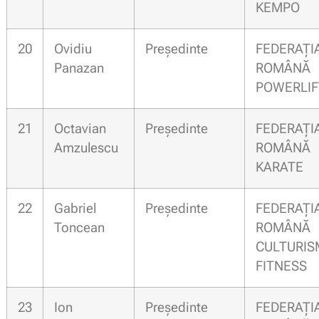
KEMPO
20
Ovidiu
Președinte
FEDERAȚI
Panazan
ROMÂN
POWERLIF
21
Octavian
Președinte
FEDERAȚI
Amzulescu
ROMÂN
KARATE
22
Gabriel
Președinte
FEDERAȚI
Toncean
ROMÂN
CULTURI
FITNESS
23
Ion
Președinte
FEDERAȚI