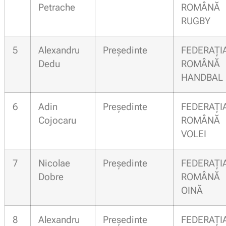
Petrache
ROMÂN
RUGBY
5
Alexandru
Președinte
FEDERAȚI
Dedu
ROMÂN
HANDBAL
6
Adin
Președinte
FEDERAȚI
Cojocaru
ROMÂN
VOLEI
7
Nicolae
Președinte
FEDERAȚI
Dobre
ROMÂN
OINĂ
8
Alexandru
Președinte
FEDERAȚI