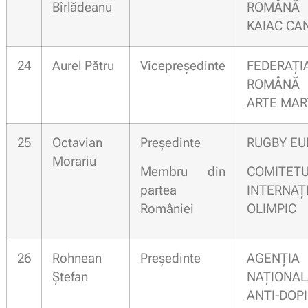
Bîrlădeanu
ROMÂN
KAIAC CA
24
Aurel Pătru
Vicepreședinte
FEDERAȚI
ROMÂN
ARTE MAR
25
Octavian
Președinte
RUGBY EU
Morariu
Membru din
COMITET
partea
INTERNAȚ
României
OLIMPIC
26
Rohnean
Președinte
AGENȚIA
Ștefan
NAȚIONA
ANTI-DOP