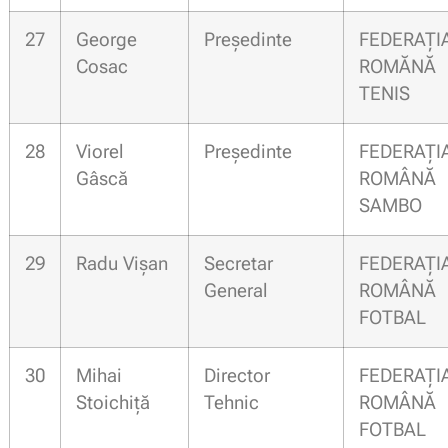
27
George
Președinte
FEDERAȚI
Cosac
ROMĂN
TENIS
28
Viorel
Președinte
FEDERAȚI
Gâscă
ROMÂN
SAMBO
29
Radu Vișan
Secretar
FEDERAȚI
General
ROMÂN
FOTBAL
30
Mihai
Director
FEDERAȚI
Stoichiță
Tehnic
ROMÂN
FOTBAL