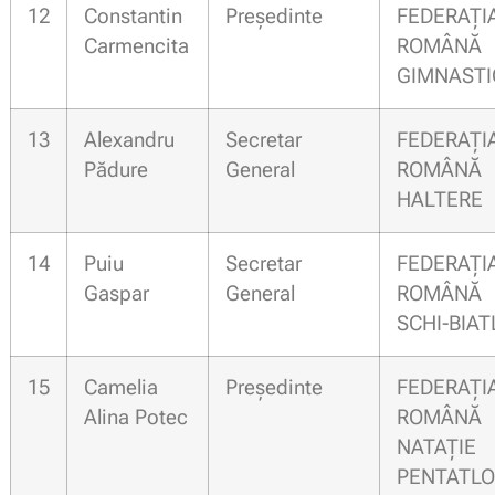
12
Constantin
Președinte
FEDERAȚI
Carmencita
ROMÂN
GIMNASTI
13
Alexandru
Secretar
FEDERAȚI
Pădure
General
ROMÂN
HALTERE
14
Puiu
Secretar
FEDERAȚI
Gaspar
General
ROMÂN
SCHI-BIA
15
Camelia
Președinte
FEDERAȚI
Alina Potec
ROMÂN
NATAȚI
PENTATL