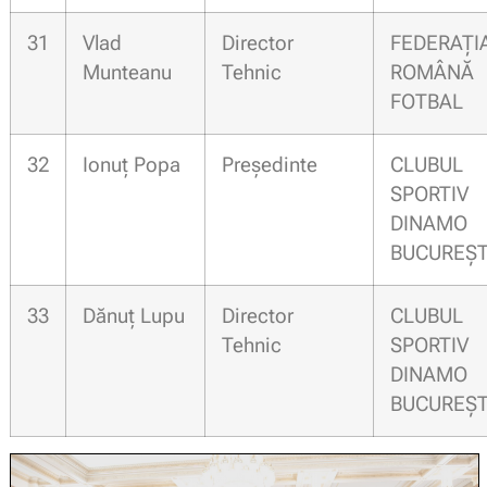
31
Vlad
Director
FEDERAȚI
Munteanu
Tehnic
ROMÂN
FOTBAL
32
Ionuț Popa
Președinte
CLUBUL
SPORTIV
DINAMO
BUCUREȘT
33
Dănuț Lupu
Director
CLUBUL
Tehnic
SPORTIV
DINAMO
BUCUREȘT