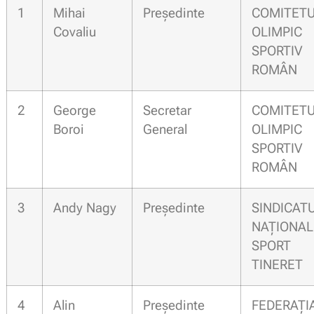
1
Mihai
Președinte
COMITET
Covaliu
OLIMPI
SPORTIV
ROMÂN
2
George
Secretar
COMITET
Boroi
General
OLIMPI
SPORTIV
ROMÂN
3
Andy Nagy
Președinte
SINDICAT
NAȚIONAL
SPORT
TINERET
4
Alin
Președinte
FEDERAȚI