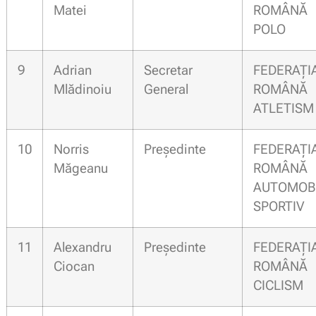
Matei
ROMÂN
POLO
9
Adrian
Secretar
FEDERAȚI
Mlădinoiu
General
ROMÂN
ATLETISM
10
Norris
Președinte
FEDERAȚI
Măgeanu
ROMÂN
AUTOMOB
SPORTIV
11
Alexandru
Președinte
FEDERAȚI
Ciocan
ROMÂN
CICLISM