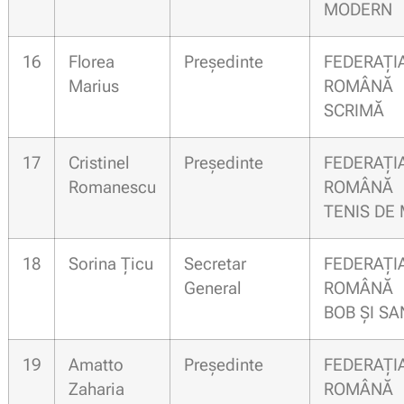
MODERN
16
Florea
Președinte
FEDERAȚI
Marius
ROMÂN
SCRIMĂ
17
Cristinel
Președinte
FEDERAȚI
Romanescu
ROMÂN
TENIS DE
18
Sorina Țicu
Secretar
FEDERAȚI
General
ROMÂN
BOB ȘI SA
19
Amatto
Președinte
FEDERAȚI
Zaharia
ROMÂN