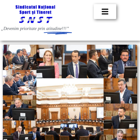
„Devenim prioritate prin
atitudine!!!”