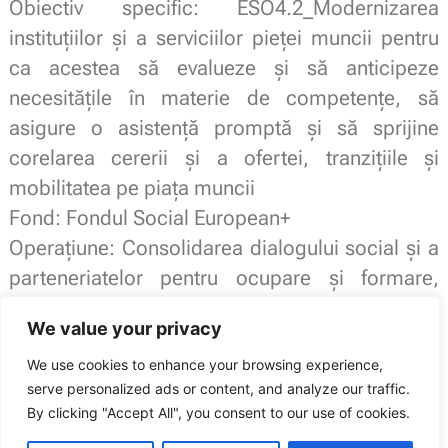
Obiectiv specific: ESO4.2_Modernizarea
instituțiilor și a serviciilor pieței muncii pentru
ca acestea să evalueze și să anticipeze
necesitățile în materie de competențe, să
asigure o asistență promptă și să sprijine
corelarea cererii și a ofertei, tranzițiile și
mobilitatea pe piața muncii
Fond: Fondul Social European+
Operațiune: Consolidarea dialogului social și a
parteneriatelor pentru ocupare și formare,
inclusiv cu participarea societății civile
We value your privacy
We use cookies to enhance your browsing experience,
serve personalized ads or content, and analyze our traffic.
Sindicatul Național Sport și Tineret: Clubul Sportiv “Petrolul” Ploiești are
un nou Contract colectiv de muncă
By clicking "Accept All", you consent to our use of cookies.
ARTICOLUL ANTERIOR
ARTICOLUL URMĂTOR
Oferta Revelion 2025
UE cere Guvernului României să transfere o parte din contribuțiile sociale plătite de angajat, înapoi în sarcina angajatorului