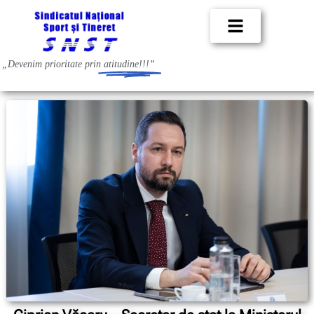
„Devenim prioritate prin
atitudine!!!”