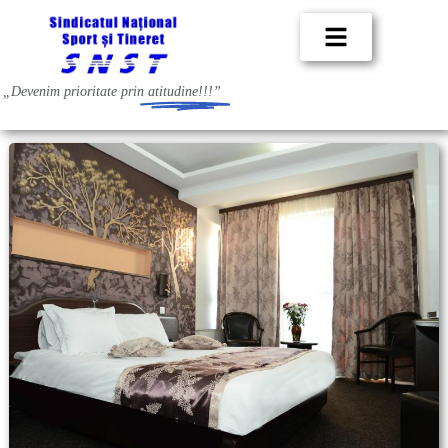
„Devenim prioritate prin
atitudine!!!”