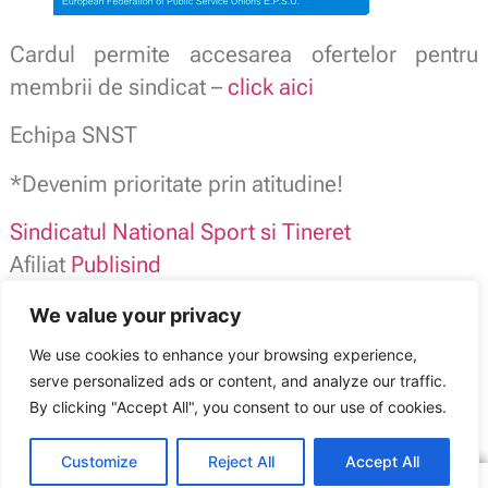
Cardul permite accesarea ofertelor pentru
membrii de sindicat –
click aici
Echipa SNST
*Devenim prioritate prin atitudine!
Sindicatul National Sport si Tineret
Afiliat
Publisind
Membru
Blocul National Sindical – BNS –
We value your privacy
Adeziune online:
http://s9.ro/185r
We use cookies to enhance your browsing experience,
serve personalized ads or content, and analyze our traffic.
Sindicatul Național Sport și Tineret: Cazare în București. Ofertă pentru
membrii SNST
By clicking "Accept All", you consent to our use of cookies.
ARTICOLUL ANTERIOR
ARTICOLUL URMĂTOR
Compensarea cheltuielilor în telemuncă
Miercuri 3 februarie SNST protestează alături de sindicatele PUBLISIND
Customize
Reject All
Accept All
Copyright © 2016 – 2026 SNST