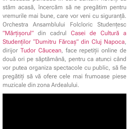
stăm acasă, încercăm să ne pregătim pentru
vremurile mai bune, care vor veni cu siguranță.
Orchestra Ansamblului Folcloric Studențesc
”Mărțișorul”
din cadrul
Casei de Cultură a
Studenților “Dumitru Fărcaș” din Cluj Napoca
,
dirijor
Tudor Căucean
, face repetiții online de
două ori pe săptămână, pentru ca atunci când
vor putea organiza spectacole cu public, să fie
pregătiți să vă ofere cele mai frumoase piese
muzicale din zona Ardealului.