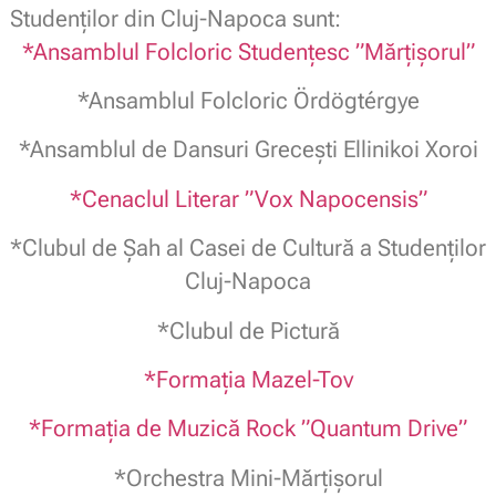
Studenţilor din Cluj-Napoca sunt:
*Ansamblul Folcloric Studenţesc ”Mărţişorul”
*Ansamblul Folcloric Ördögtérgye
*Ansamblul de Dansuri Greceşti Ellinikoi Xoroi
*Cenaclul Literar ”Vox Napocensis”
*Clubul de Şah al Casei de Cultură a Studenților
Cluj-Napoca
*Clubul de Pictură
*Formaţia Mazel-Tov
*Formaţia de Muzică Rock ”Quantum Drive”
*Orchestra Mini-Mărţişorul