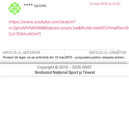
12 mai 2020 la 12:27
****
spune:
https://www.youtube.com/watch?
v=SphtAfVMAM8&feature=youtu.be&fbclid=IwAR12HnaI9wc
OJr7DAhx60mFI
ARTICOLUL ANTERIOR
ARTICOLUL URMĂTOR
Proiect de lege, ce se schimbă din 15 mai
MTS – propunere pentru reluarea antrenamentelor. Cine incepe și cine mai așteaptă
Copyright © 2016 – 2026 SNST
Sindicatul Național Sport și Tineret