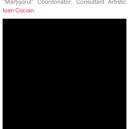
”Mărţişorul” Coordonator: Consultant Artistic
Ioan Cocian
.