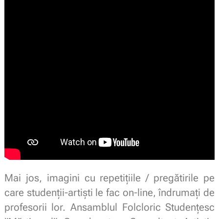
Mai jos, imagini cu repetițiile / pregătirile pe
care studenții-artiști le fac on-line, îndrumați de
profesorii lor. Ansamblul Folcloric Studenţesc