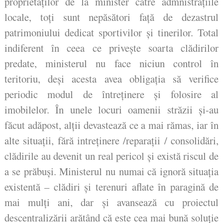
proprietăților de la minister către admnistrațiile
locale, toți sunt nepăsători față de dezastrul
patrimoniului dedicat sportivilor și tinerilor. Total
indiferent în ceea ce privește soarta clădirilor
predate, ministerul nu face niciun control în
teritoriu, deși acesta avea obligația să verifice
periodic modul de întreținere și folosire al
imobilelor. În unele locuri oamenii străzii și-au
făcut adăpost, alții devastează ce a mai rămas, iar în
alte situații, fără intreținere /reparații / consolidări,
clădirile au devenit un real pericol și există riscul de
a se prăbuși. Ministerul nu numai că ignoră situația
existentă – clădiri și terenuri aflate în paragină de
mai mulți ani, dar și avansează cu proiectul
descentralizării arătând că este cea mai bună soluție