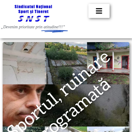
„Devenim prioritate prin
atitudine!!!”