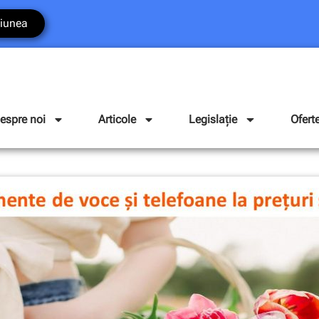
iunea
espre noi
Articole
Legislație
Ofert