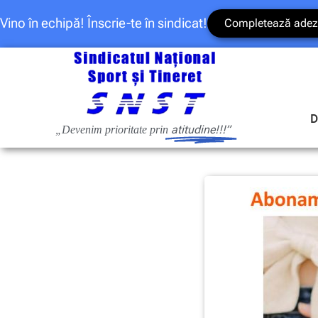
Vino în echipă! Înscrie-te în sindicat!
Completează adez
D
atitudine!!!”
„Devenim prioritate prin