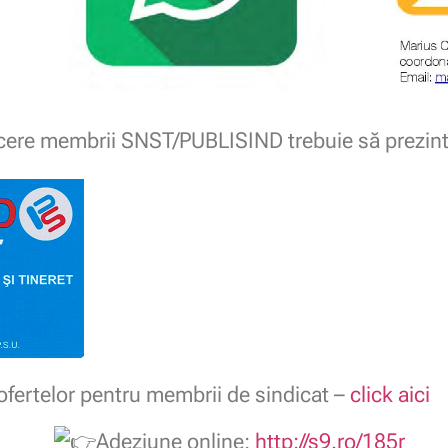
ucere membrii SNST/PUBLISIND trebuie să prezint
fertelor pentru membrii de sindicat –
click aici
Adeziune online:
http://s9.ro/185r