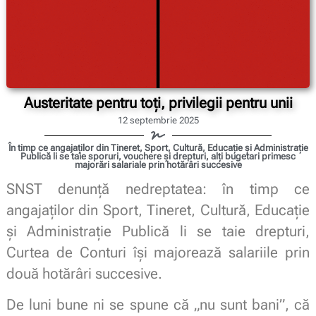
Austeritate pentru toți, privilegii pentru unii
12 septembrie 2025
În timp ce angajaților din Tineret, Sport, Cultură, Educație și Administrație
Publică li se taie sporuri, vouchere și drepturi, alți bugetari primesc
majorări salariale prin hotărâri succesive
SNST denunță nedreptatea: în timp ce
angajaților din Sport, Tineret, Cultură, Educație
și Administrație Publică li se taie drepturi,
Curtea de Conturi își majorează salariile prin
două hotărâri succesive.
De luni bune ni se spune că „nu sunt bani”, că