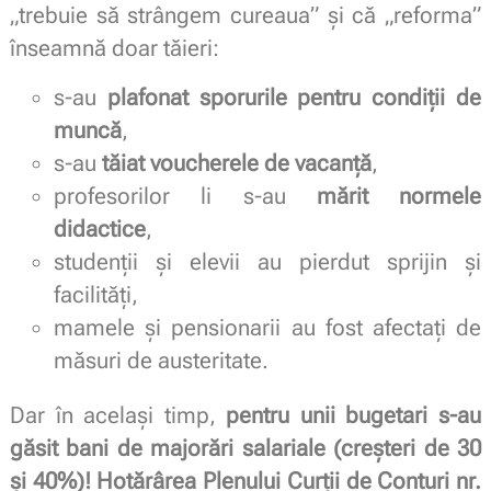
„trebuie să strângem cureaua” și că „reforma”
înseamnă doar tăieri:
s-au
plafonat sporurile pentru condiții de
muncă
,
s-au
tăiat voucherele de vacanță
,
profesorilor li s-au
mărit normele
didactice
,
studenții și elevii au pierdut sprijin și
facilități,
mamele și pensionarii au fost afectați de
măsuri de austeritate.
Dar în același timp,
pentru unii bugetari s-au
găsit bani de majorări salariale (creșteri de 30
și 40%)!
Hotărârea Plenului Curții de Conturi nr.