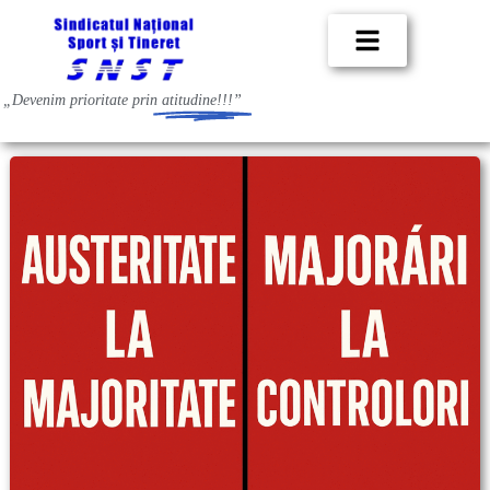
„Devenim prioritate prin
atitudine!!!”