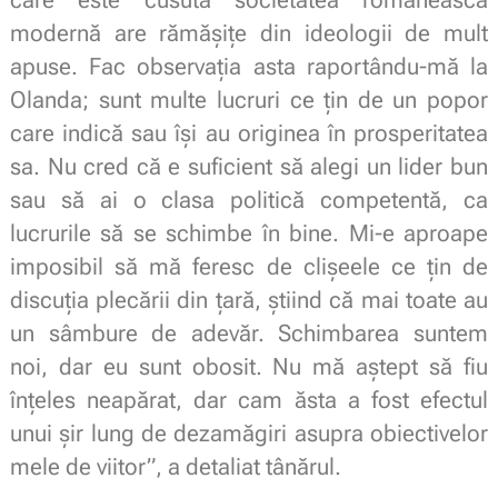
care este cusută societatea românească
modernă are rămășițe din ideologii de mult
apuse. Fac observația asta raportându-mă la
Olanda; sunt multe lucruri ce țin de un popor
care indică sau își au originea în prosperitatea
sa. Nu cred că e suficient să alegi un lider bun
sau să ai o clasa politică competentă, ca
lucrurile să se schimbe în bine. Mi-e aproape
imposibil să mă feresc de clișeele ce țin de
discuția plecării din țară, știind că mai toate au
un sâmbure de adevăr. Schimbarea suntem
noi, dar eu sunt obosit. Nu mă aștept să fiu
înțeles neapărat, dar cam ăsta a fost efectul
unui șir lung de dezamăgiri asupra obiectivelor
mele de viitor”, a detaliat tânărul.