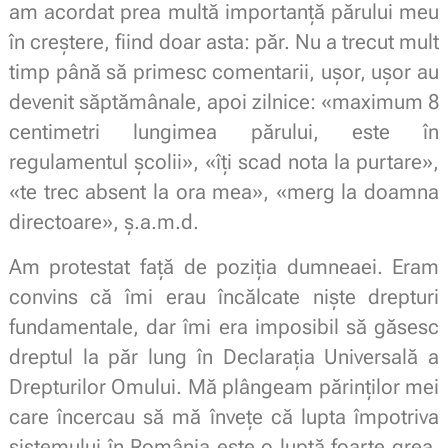
am acordat prea multă importanță părului meu
în creștere, fiind doar asta: păr. Nu a trecut mult
timp până să primesc comentarii, ușor, ușor au
devenit săptămânale, apoi zilnice: «maximum 8
centimetri lungimea părului, este în
regulamentul școlii», «îți scad nota la purtare»,
«te trec absent la ora mea», «merg la doamna
directoare», ș.a.m.d.
Am protestat față de poziția dumneaei. Eram
convins că îmi erau încălcate niște drepturi
fundamentale, dar îmi era imposibil să găsesc
dreptul la păr lung în Declarația Universală a
Drepturilor Omului. Mă plângeam părinților mei
care încercau să mă învețe că lupta împotriva
sistemului în România este o luptă foarte grea,