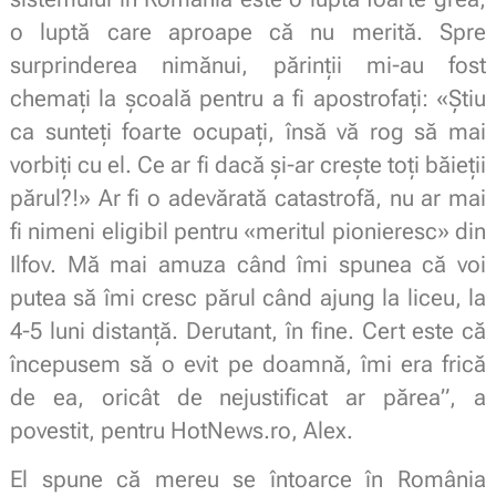
o luptă care aproape că nu merită. Spre
surprinderea nimănui, părinții mi-au fost
chemați la școală pentru a fi apostrofați: «Știu
ca sunteți foarte ocupați, însă vă rog să mai
vorbiți cu el. Ce ar fi dacă și-ar crește toți băieții
părul?!» Ar fi o adevărată catastrofă, nu ar mai
fi nimeni eligibil pentru «meritul pionieresc» din
Ilfov. Mă mai amuza când îmi spunea că voi
putea să îmi cresc părul când ajung la liceu, la
4-5 luni distanță. Derutant, în fine. Cert este că
începusem să o evit pe doamnă, îmi era frică
de ea, oricât de nejustificat ar părea”, a
povestit, pentru HotNews.ro, Alex.
El spune că mereu se întoarce în România