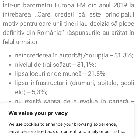
Într-un barometru Europa FM din anul 2019 la
întrebarea „Care credeți că este principalul
motiv pentru care unii tineri iau decizia să plece
definitiv din România” răspunsurile au arătat în
felul următor:
neîncrederea în autorități/corupția – 31,3%;
nivelul de trai scăzut – 31,1%;
lipsa locurilor de muncă – 21,8%;
lipsa infrastructurii (drumuri, spitale, școli
etc) – 5,3%;
nu există șansa de a evolua în carieră –
4,6%;
We value your privacy
alt motiv – 4%.
We use cookies to enhance your browsing experience,
serve personalized ads or content, and analyze our traffic.
Sindicatul Național Sport și Tineret: Aproape jumătate din tinerii români își