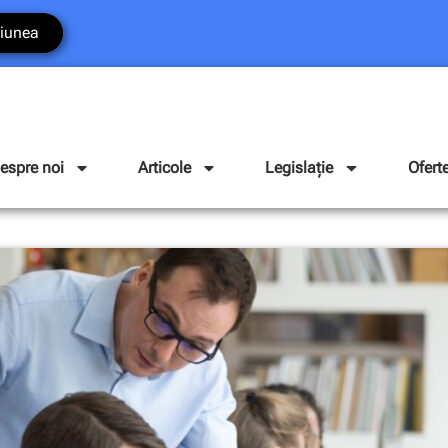
iunea
espre noi
Articole
Legislație
Ofert