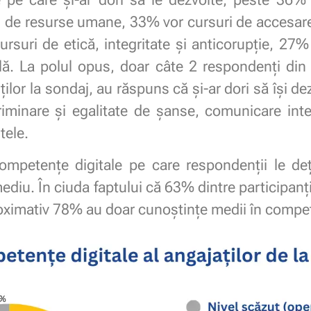
i de resurse umane, 33% vor cursuri de accesare
cursuri de etică, integritate și anticorupție, 27%
lă. La polul opus, doar câte 2 respondenți din
ților la sondaj, au răspuns că și-ar dori să își d
riminare și egalitate de șanse, comunicare inte
tele.
 competențe digitale pe care respondenții le de
mediu. În ciuda faptului că 63% dintre participan
oximativ 78% au doar cunoștințe medii în compete