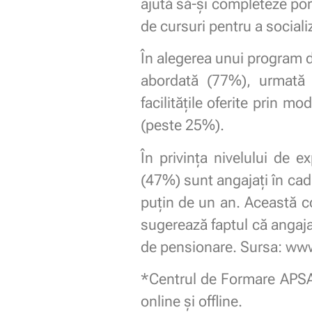
ajută să-și completeze port
de cursuri pentru a sociali
În alegerea unui program d
abordată (77%), urmată d
facilitățile oferite prin m
(peste 25%).
În privința nivelului de e
(47%) sunt angajați în cad
puțin de un an. Această c
sugerează faptul că angajaț
de pensionare. Sursa: www
*Centrul de Formare APSAP 
online și offline.