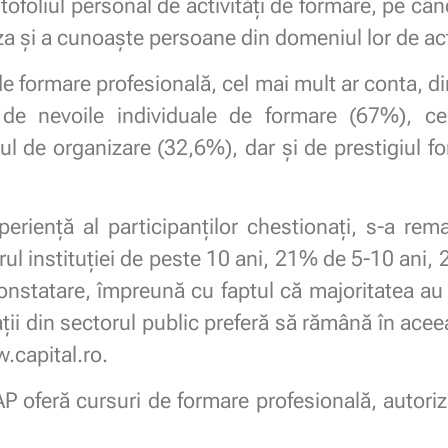
ofoliul personal de activități de formare, pe cân
za și a cunoaște persoane din domeniul lor de act
e formare profesională, cel mai mult ar conta, di
e nevoile individuale de formare (67%), cer
odul de organizare (32,6%), dar și de prestigiul f
xperiență al participanților chestionați, s-a r
rul instituției de peste 10 ani, 21% de 5-10 ani,
onstatare, împreună cu faptul că majoritatea au 
ii din sectorul public preferă să rămână în aceea
.capital.ro.
oferă cursuri de formare profesională, autoriza