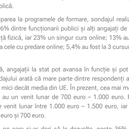
blică.
ciparea la programele de formare, sondajul real
 dintre funcționarii publici și alți angajați de
ă fizică, iar 23% un singur curs online; 13% au
a cele cu predare online; 5,4% au fost la 3 cursur
, angajații la stat pot avansa în funcție și pot
ondajului arată că mare parte dintre respondenți 
 mici decât media din UE. În prezent, cea mai mar
au un venit lunar de 700 euro – 1.000 euro. P
e venit lunar între 1.000 euro – 1.500 euro, ia
 euro și 700 euro.
 pe care și-ar dori să le dezvolte, peste 36% d