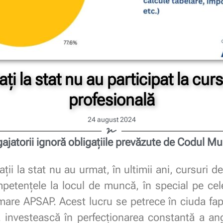
ați la stat nu au participat la cu
profesională
24 august 2024
ajatorii ignoră obligațiile prevăzute de Codul Mu
ii la stat nu au urmat, în ultimii ani, cursuri d
etențele la locul de muncă, în special pe cele
mare APSAP. Acest lucru se petrece în ciuda faptul
ă investească în perfecționarea constantă a anga