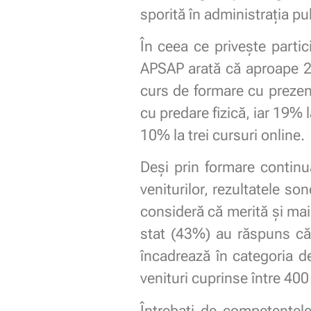
sporită în administrația pu
În ceea ce privește parti
APSAP arată că aproape 26%
curs de formare cu prezenț
cu predare fizică, iar 19% l
10% la trei cursuri online.
Deși prin formare continuă
veniturilor, rezultatele s
consideră că merită și mai
stat (43%) au răspuns că 
încadrează în categoria d
venituri cuprinse între 400
Întrebați de competențele