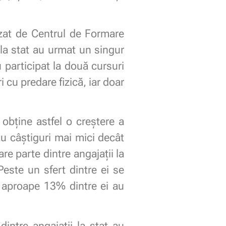
izat de Centrul de Formare
 la stat au urmat un singur
 participat la două cursuri
i cu predare fizică, iar doar
 obține astfel o creștere a
au câștiguri mai mici decât
e parte dintre angajații la
este un sfert dintre ei se
r aproape 13% dintre ei au
intre angajații la stat au