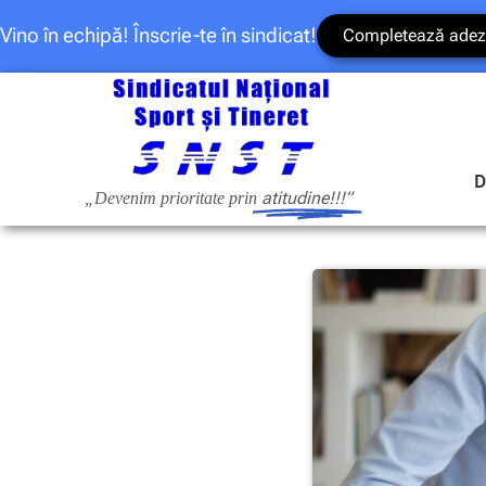
Vino în echipă! Înscrie-te în sindicat!
Completează adez
D
atitudine!!!”
„Devenim prioritate prin