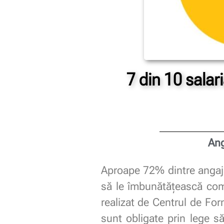
7 din 10 salari
Ang
Aproape 72% dintre angajaț
să le îmbunătățească comp
realizat de Centrul de For
sunt obligate prin lege s