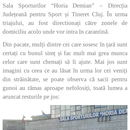
Sala Sporturilor “Horia Demian” – Direcția
Județeană pentru Sport și Tineret Cluj. În urma
triajului, au fost directionați către zonele de
domiciliu acolo unde vor intra în carantină.
Din pacate, mulți dintre cei care sosesc în țară sunt
certați cu bunul simț și fac mult mai grea munca
celor care sunt chemați să îi ajute. Mai jos sunt
imagini cu ceea ce au lăsat în urma lor cei veniți
din străinătate, se poate observa că sacii pentru
gunoi au rămas aproape nefolosiți, toată lumea a
aruncat resturile pe jos: