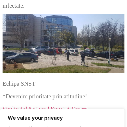
infectate.
Echipa SNST
*Devenim prioritate prin atitudine!
Sindicatul National Sport si Tineret
Afiliat
Publisind
We value your privacy
Membru
Blocul National Sindical – BNS –