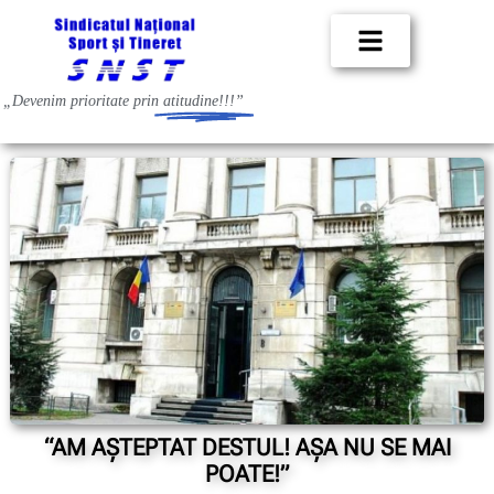
„Devenim prioritate prin
atitudine!!!”
“AM AŞTEPTAT DESTUL! AŞA NU SE MAI
POATE!”