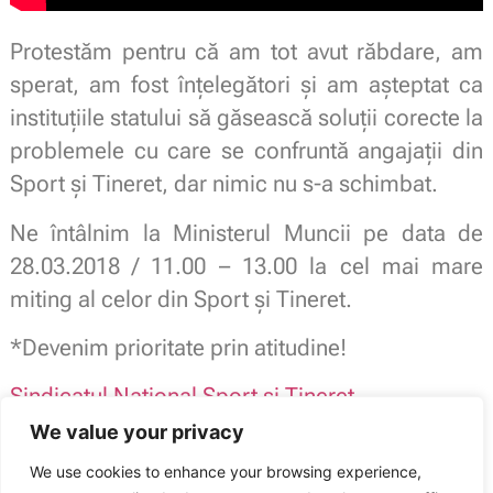
Protestăm pentru că am tot avut răbdare, am
sperat, am fost înțelegători și am așteptat ca
instituţii
le statului să găsească soluții corecte la
problemele cu care se confruntă angajaţii din
Sport şi Tineret, dar nimic nu s-a schimbat.
Ne întâlnim la Ministerul Muncii pe data de
28.03.2018 / 11.00 – 13.00 la cel mai mare
miting al celor din Sport şi Tineret.
*Devenim prioritate prin atitudine!
Sindicatul Naţional Sport şi Tineret
Afiliat
Federatia Publisind
We value your privacy
Membru
Blocul National Sindical
– BNS –
We use cookies to enhance your browsing experience,