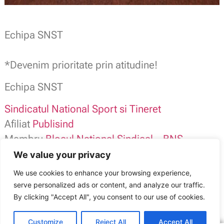
.
Echipa SNST
.
*Devenim prioritate prin atitudine!
Echipa SNST
Sindicatul National Sport si Tineret
Afiliat
Publisind
Membru
Blocul National Sindical – BNS –
We value your privacy
SNST contact: 0784.116.973
We use cookies to enhance your browsing experience,
office@snst.ro /
www.snst.ro
serve personalized ads or content, and analyze our traffic.
Sindicatul Național Sport și Tineret: Alegeri la SNST-DJS Prahova
By clicking "Accept All", you consent to our use of cookies.
ARTICOLUL ANTERIOR
ARTICOLUL URMĂTOR
Directorul-sperietoare de la CSM Suceava a fost dat afară!
Salariații DJS Prahova au un nou Contract colectiv de muncă
Customize
Reject All
Accept All