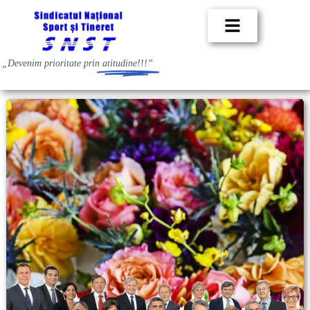
„Devenim prioritate prin
atitudine!!!”