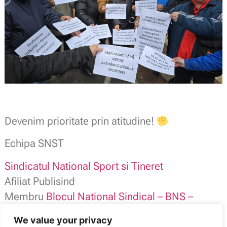
Devenim prioritate prin atitudine!
Echipa SNST
Sindicatul National Sport si Tineret
Afiliat Publisind
Membru
Blocul National Sindical – BNS –
SNST contact: 0784.116.973
We value your privacy