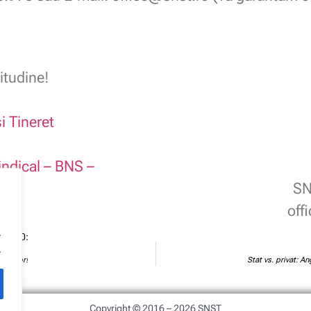
itudine!
i Tineret
indical – BNS –
SN
off
.
te 2.0:
.
riaților!
Stat vs. privat: A
Copyright © 2016 – 2026 SNST