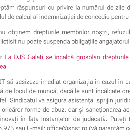
teptăm răspunsuri cu privire la numărul de zile 
l de calcul al indemnizației de concediu pentru s
 obținem drepturile membrilor noștri, refuzul 
lictisit nu poate suspenda obligațiile angajatorul
ci:
La DJS Galați se încalcă grosolan drepturile 
tea
ă sesizeze imediat organizația în cazul în care
tă de locul de muncă, dacă le sunt încălcate dr
 fel. Sindicatul va asigura asistența, sprijin juridi
ii oricăror forme de abuz, dar și sancționarea 
novați în fața instanțelor de judecată. Puteți 
973 sau E-mail: office@snst.ro (vă garantăm con