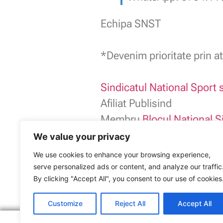
Echipa SNST
.
*Devenim prioritate prin at
.
Sindicatul National Sport s
Afiliat Publisind
Membru
Blocul National S
We value your privacy
We use cookies to enhance your browsing experience,
serve personalized ads or content, and analyze our traffic
Sindicatul Național Sport și Tineret: Upda
ARTICOLUL ANTERIOR
By clicking "Accept All", you consent to our use of cookies
La DJS Galați se încalcă grosolan drepturile sala
Customize
Reject All
Accept All