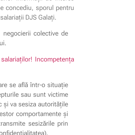
de concediu, sporul pentru
alariații DJS Galați.
negocierii colective de
ui.
salariaților! Incompetența
 se află într-o situație
epturile sau sunt victime
c și va sesiza autoritățile
acestor comportamente și
transmite sesizările prin
fidențialitatea).