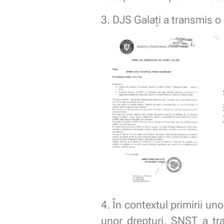
3. DJS Galați a transmis o 
4. În contextul primirii un
unor drepturi, SNST a tra