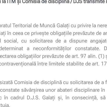
i la ITM și Comisia de disciplină / DJS transmite
tul Teritorial de Muncă Galați cu privire la nereg
i în ceea ce privește obligațiile prevăzute de art
l social
,
cu solicitarea de a dispune angajat
determinat a neconformităţilor constatate. D
area obligațiilor prevăzute de art. 97 alin. (1) ș
ravențională între limitele stabilite de art. 175 
zată Comisia de disciplină cu solicitarea de a fi
onstate săvârșirea unor abateri disciplinare în e
ic în cadrul D.J.S. Galați și, în consecință, s
tuia.