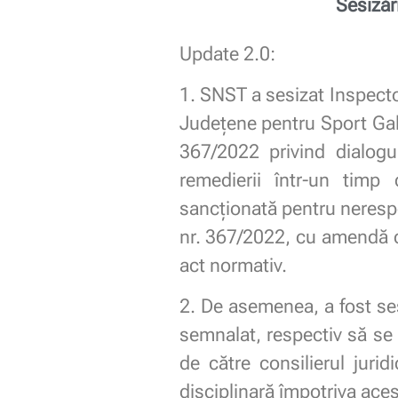
Sesizăr
Update 2.0:
1. SNST a sesizat Inspectora
Județene pentru Sport Galaț
367/2022 privind dialogu
remedierii într-un timp 
sancționată pentru nerespect
nr. 367/2022, cu amendă cont
act normativ.
2. De asemenea, a fost sesi
semnalat, respectiv să se c
de către consilierul jurid
disciplinară împotriva aces