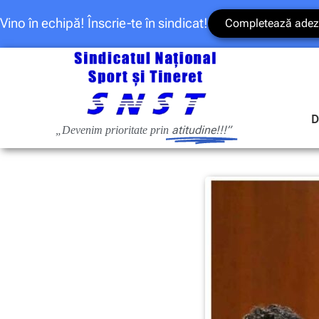
Vino în echipă! Înscrie-te în sindicat!
Completează adez
D
atitudine!!!”
„Devenim prioritate prin