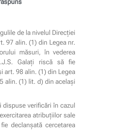
 răspuns
ulile de la nivelul Direcției
. 97 alin. (1) din Legea nr.
orului măsuri, în vederea
.J.S. Galați riscă să fie
i art. 98 alin. (1) din Legea
alin. (1) lit. d) din același
 dispuse verificări în cazul
xercitarea atribuțiilor sale
ă fie declanșată cercetarea