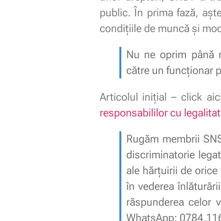
public. În prima fază, aș
condițiile de muncă și modu
Nu ne oprim până nu
către un funcționar p
Articolul inițial – click ai
responsabililor cu legalita
Rugăm membrii SNST s
discriminatorie lega
ale hărțuirii de orice
în vederea înlăturăr
răspunderea celor vi
WhatsApp: 0784.116.