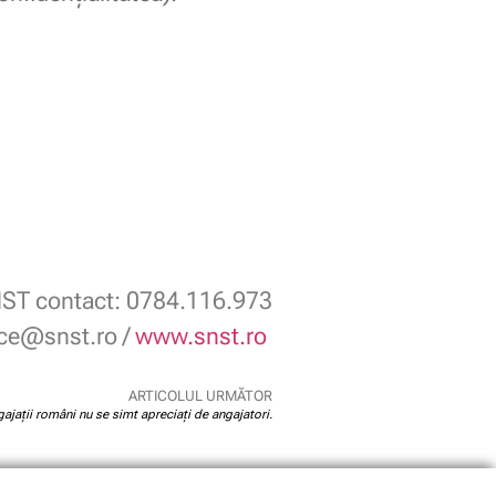
ST contact: 0784.116.973
ice@snst.ro /
www.snst.ro
ARTICOLUL URMĂTOR
ngajații români nu se simt apreciați de angajatori.