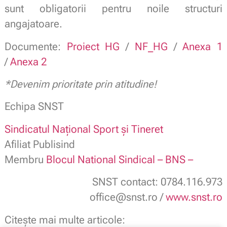
sunt obligatorii pentru noile structuri
angajatoare.
Documente:
Proiect HG
/
NF_HG
/
Anexa 1
/
Anexa 2
*Devenim prioritate prin atitudine!
Echipa SNST
Sindicatul Național Sport și Tineret
Afiliat Publisind
Membru
Blocul National Sindical – BNS –
SNST contact: 0784.116.973
office@snst.ro /
www.snst.ro
Citește mai multe articole: