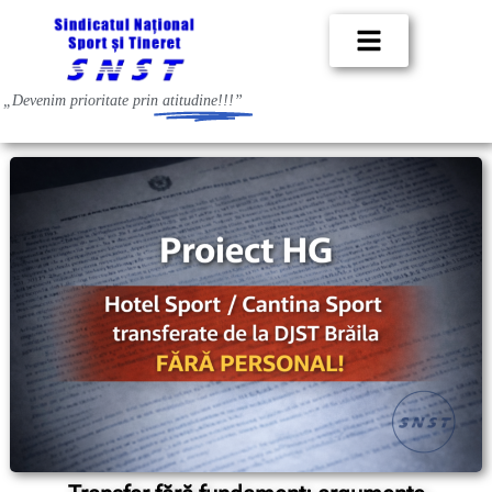
„Devenim prioritate prin
atitudine!!!”