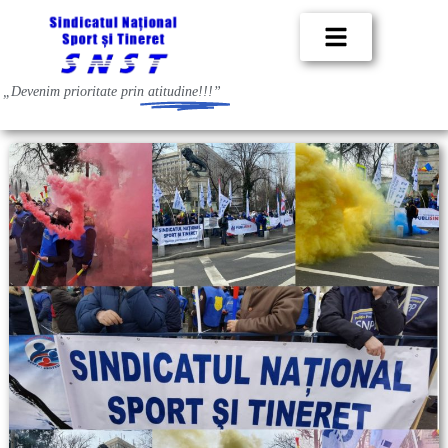
„Devenim prioritate prin
atitudine!!!”