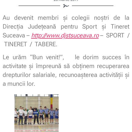
Au devenit membri şi colegii noştri de la
Direcţia Judeţeană pentru Sport şi Tineret
Suceava –
http://www.djstsuceava.ro
– SPORT /
TINERET / TABERE.
Le urăm “Bun venit!”, le dorim succes în
activitate şi împreună să obţinem recuperarea
drepturilor salariale, recunoaşterea activităţii şi
a muncii lor.