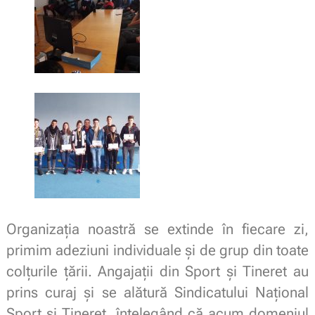
Organizaţia noastră se extinde în fiecare zi,
primim adeziuni individuale şi de grup din toate
colţurile ţării. Angajaţii din Sport şi Tineret au
prins curaj şi se alătură Sindicatului Naţional
Sport şi Tineret, înţelegând că acum domeniul