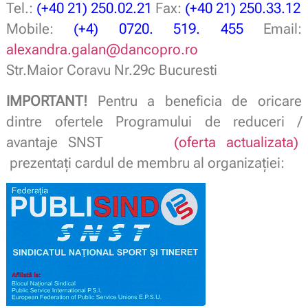
Tel.:
(+40 21) 250.02.21
Fax:
(+40 21) 250.33.12
Mobile:
(+4) 0720. 519. 455
Email:
alexandra.galan@dancopro.ro
Str.Maior Coravu Nr.29c Bucuresti
IMPORTANT!
Pentru a beneficia de oricare
dintre ofertele Programului de reduceri /
avantaje SNST
(oferta actualizata)
prezentați cardul de membru al organizaţiei: