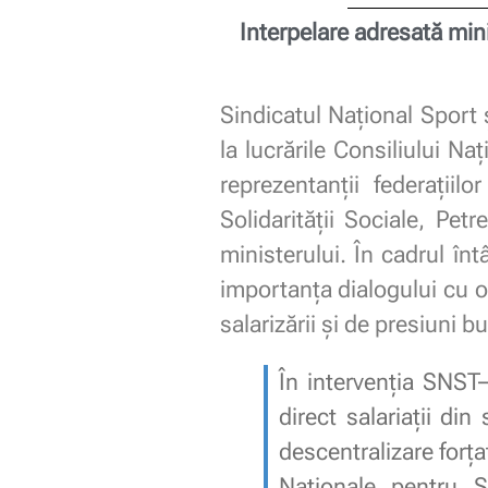
Interpelare adresată mini
Sindicatul Național Sport 
la lucrările Consiliului Na
reprezentanții federațiilo
Solidarității Sociale, Pet
ministerului. În cadrul întâ
importanța dialogului cu o
salarizării și de presiuni b
În intervenția SNST
direct salariații di
descentralizare forța
Naționale pentru Sp