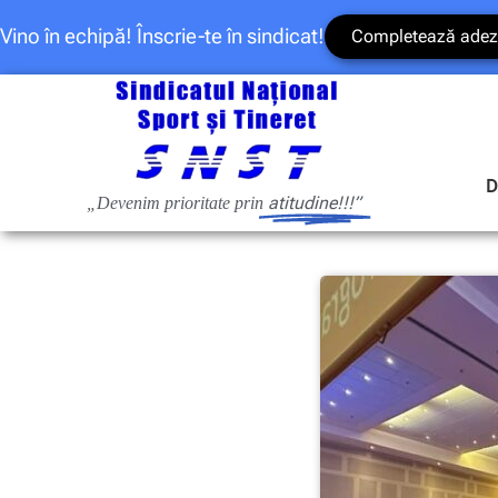
Vino în echipă! Înscrie-te în sindicat!
Completează adez
D
atitudine!!!”
„Devenim prioritate prin