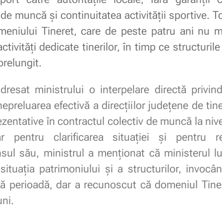
de muncă și continuitatea activității sportive. T
domeniului Tineret, care de peste patru ani nu 
ivități dedicate tinerilor, în timp ce structurile 
prelungit.
esat ministrului o interpelare directă privin
preluarea efectivă a direcțiilor județene de tiner
ezentative în contractul colectiv de muncă la nive
r pentru clarificarea situației și pentru re
unsul său, ministrul a menționat că ministerul 
 situația patrimoniului și a structurilor, invoc
stă perioadă, dar a recunoscut că domeniul Tine
uni.