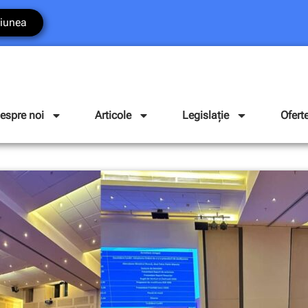
iunea
espre noi
Articole
Legislație
Ofert