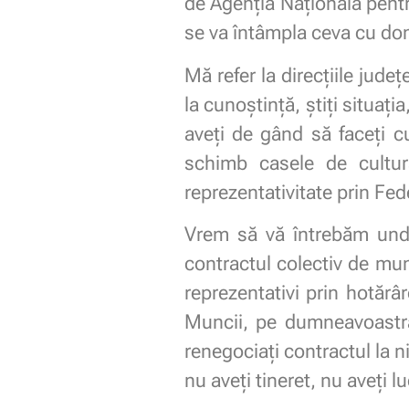
de Agenția Națională pentr
se va întâmpla ceva cu dom
Mă refer la direcțiile jud
la cunoștință, știți situați
aveți de gând să faceți cu
schimb casele de cultură
reprezentativitate prin Fed
Vrem să vă întrebăm unde
contractul colectiv de mun
reprezentativi prin hotărâr
Muncii, pe dumneavoastră
renegociați contractul la ni
nu aveți tineret, nu aveți lu