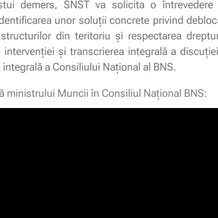
stui demers, SNST va solicita o întrevedere 
identificarea unor soluții concrete privind deblo
i structurilor din teritoriu și respectarea dreptur
 intervenției și transcrierea integrală a discuției,
 integrală a Consiliului Național al BNS.
 ministrului Muncii în Consiliul Național BNS: