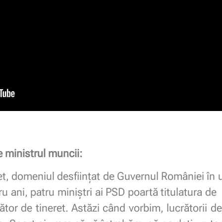
 ministrul muncii:
ret, domeniul desființat de Guvernul României în 
ru ani, patru miniștri ai PSD poartă titulatura de
ător de tineret. Astăzi când vorbim, lucrătorii de