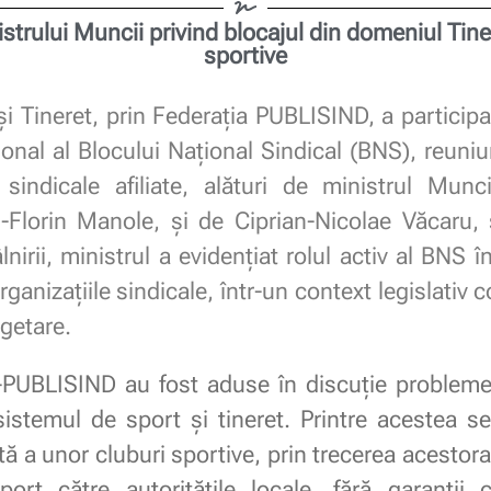
strului Muncii privind blocajul din domeniul Tinere
sportive
și Tineret, prin Federația PUBLISIND, a participa
țional al Blocului Național Sindical (BNS), reuni
r sindicale afiliate, alături de ministrul Munci
re-Florin Manole, și de Ciprian-Nicolae Văcaru,
lnirii, ministrul a evidențiat rolul activ al BNS î
rganizațiile sindicale, într-un context legislativ
ugetare.
–PUBLISIND au fost aduse în discuție probleme
n sistemul de sport și tineret. Printre acestea
tă a unor cluburi sportive, prin trecerea acestor
ort către autoritățile locale, fără garanții c