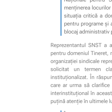
menținerea locurilor 
situația critică a 
pentru programe și act
blocaj administrativ 
Reprezentantul SNST a adr
pentru domeniul Tineret, ne
organizației sindicale repr
solicitat un termen cla
instituționalizat. În răsp
care ar urma să clarifice
interinstituțional în acea
puțină atenție în ultimele l