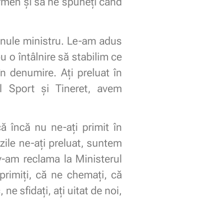
ermen și să ne spuneți când
omnule ministru. Le-am adus
ou o întâlnire să stabilim ce
în denumire. Ați preluat în
al Sport și Tineret, avem
 încă nu ne-ați primit în
zile ne-ați preluat, suntem
, v-am reclama la Ministerul
rimiți, că ne chemați, că
ne sfidați, ați uitat de noi,