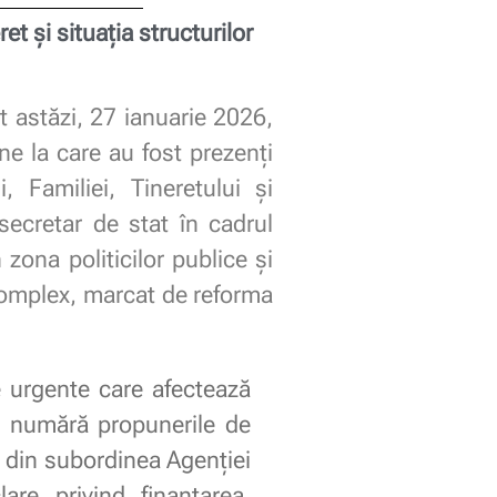
t și situația structurilor
t astăzi, 27 ianuarie 2026,
une la care au fost prezenți
i, Familiei, Tineretului și
 secretar de stat în cadrul
n zona politicilor publice și
 complex, marcat de reforma
 urgente care afectează
 se numără propunerile de
a din subordinea Agenției
lare privind finanțarea,