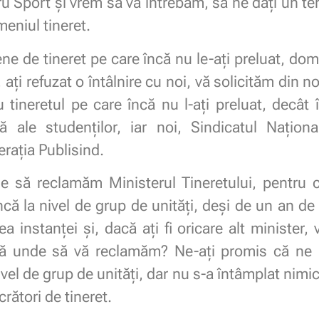
u Sport și vrem să vă întrebăm, să ne dați un t
eniul tineret.
ețene de tineret pe care încă nu le-ați preluat, d
a, ați refuzat o întâlnire cu noi, vă solicităm din n
 tineretul pe care încă nu l-ați preluat, decât 
 ale studenților, iar noi, Sindicatul Națion
erația Publisind.
 să reclamăm Ministerul Tineretului, pentru că
că la nivel de grup de unități, deși de un an de 
ea instanței și, dacă ați fi oricare alt minister
 unde să vă reclamăm? Ne-ați promis că ne p
vel de grup de unități, dar nu s-a întâmplat nimic, 
crători de tineret.