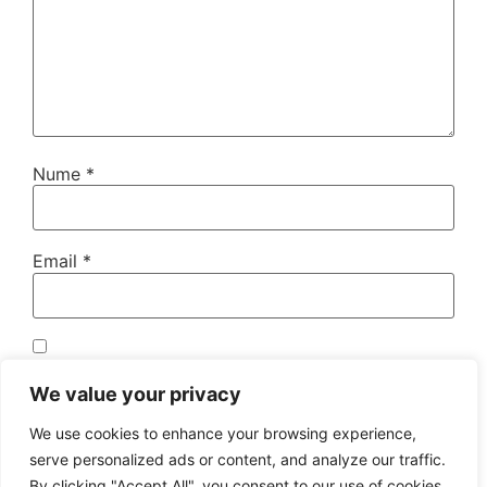
Nume
*
Email
*
Salvează-mi numele, emailul și site-ul web în acest
navigator pentru data viitoare când o să
We value your privacy
comentez.
We use cookies to enhance your browsing experience,
serve personalized ads or content, and analyze our traffic.
By clicking "Accept All", you consent to our use of cookies.