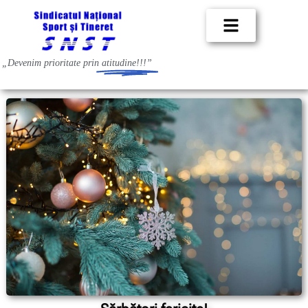
„Devenim prioritate prin
atitudine!!!”