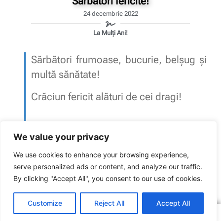
Sărbători fericite!
24 decembrie 2022
La Mulți Ani!
Sărbători frumoase, bucurie, belșug și
multă sănătate!
Crăciun fericit alături de cei dragi!
We value your privacy
Cu drag,
Echipa SNST
We use cookies to enhance your browsing experience,
serve personalized ads or content, and analyze our traffic.
Sindicatul Național Sport și Tineret: Sărbători fericite!
By clicking "Accept All", you consent to our use of cookies.
ARTICOLUL ANTERIOR
ARTICOLUL URMĂTOR
Ministerul Sportului obligat la penalități
SNST are Contract colectiv de muncă și la Harghita
Customize
Reject All
Accept All
Copyright © 2016 – 2026 SNST
Sindicatul Național Sport și Tineret