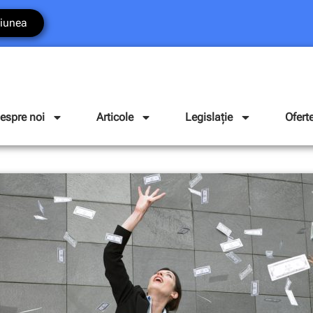
iunea
espre noi
Articole
Legislație
Ofert