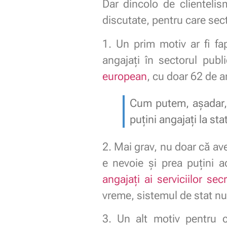
Dar dincolo de clientelis
discutate, pentru care sect
1. Un prim motiv ar fi f
angajați în sectorul publ
european
, cu doar 62 de a
Cum putem, așadar, 
puțini angajați la st
2. Mai grav, nu doar că av
e nevoie și prea puțini 
angajați ai serviciilor sec
vreme, sistemul de stat nu
3. Un alt motiv pentru c