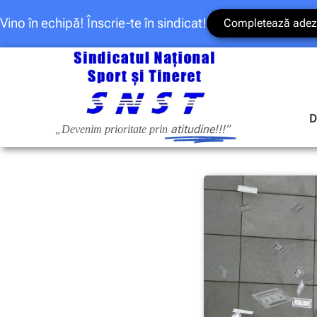
Vino în echipă! Înscrie-te în sindicat!
Completează adez
D
atitudine!!!”
„Devenim prioritate prin