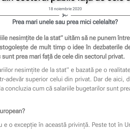
18 noiembrie 2020
Prea mari unele sau prea mici celelalte?
ile nesimțite de la stat” uităm să ne punem înt
ostogolește de mult timp o idee în dezbaterile 
c sunt prea mari față de cele din sectorul privat.
iilor nesimțite de la stat” e bazată pe o realitat
tr-adevăr superior celui din privat. Dar de aici,
ă la concluzia cum că salariile bugetarilor sunt prea
european?
 e o excepție în această privință. Peste tot în U