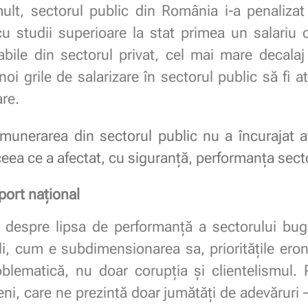
ult, sectorul public din România i-a penalizat 
cu studii superioare la stat primea un salari
bile din sectorul privat, cel mai mare decala
noi grile de salarizare în sectorul public să fi 
are.
munerarea din sectorul public nu a încurajat a
 ceea ce a afectat, cu siguranță, performanța sect
sport național
 despre lipsa de performanță a sectorului buge
ali, cum e subdimensionarea sa, prioritățile eron
roblematică, nu doar corupția și clientelismu
eni, care ne prezintă doar jumătăți de adevăruri 