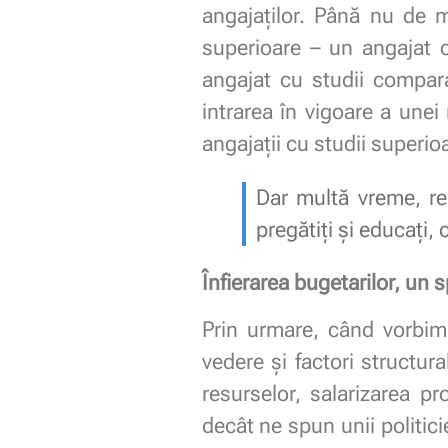
angajaților. Până nu de m
superioare – un angajat 
angajat cu studii compara
intrarea în vigoare a unei 
angajații cu studii superio
Dar multă vreme, re
pregătiți și educați,
Înfierarea bugetarilor, un 
Prin urmare, când vorbim
vedere și factori structur
resurselor, salarizarea p
decât ne spun unii politici