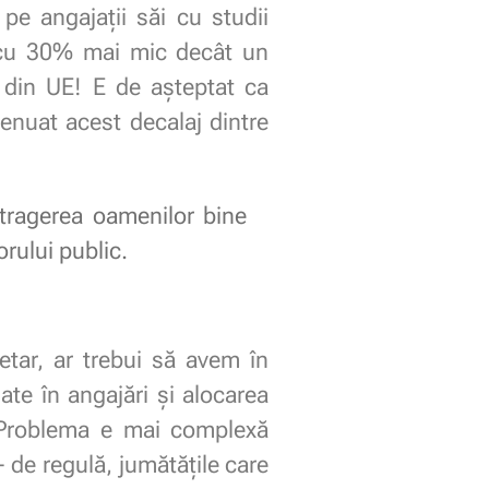
pe angajații săi cu studii
u cu 30% mai mic decât un
j din UE! E de așteptat ca
atenuat acest decalaj dintre
tragerea oamenilor bine
orului public.
tar, ar trebui să avem în
ate în angajări și alocarea
l. Problema e mai complexă
– de regulă, jumătățile care