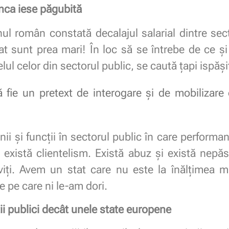
nca iese păgubită
nul român constată decalajul salarial dintre sect
tat sunt prea mari! În loc să se întrebe de ce și
lul celor din sectorul public, se caută țapi ispășit
 fie un pretext de interogare și de mobilizare 
ii și funcții în sectorul public în care performan
 există clientelism. Există abuz și există nepăs
rviți. Avem un stat care nu este la înălțimea mi
le pe care ni le-am dori.
i publici decât unele state europene