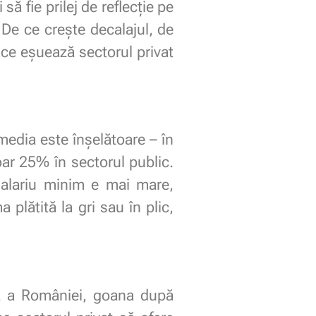
să fie prilej de reflecție pe
. De ce crește decalajul, de
 ce eșuează sectorul privat
media este înșelătoare – în
oar 25% în sectorul public.
 salariu minim e mai mare,
 plătită la gri sau în plic,
că a României, goana după