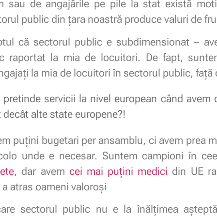
m sau de angajările pe pile la stat există moti
orul public din țara noastră produce valuri de fru
aptul că sectorul public e subdimensionat – 
ic raportat la mia de locuitori. De fapt, sunt
ngajați la mia de locuitori în sectorul public, fa
pretinde servicii la nivel european când avem 
at decât alte state europene?!
em puțini bugetari per ansamblu, ci avem prea m
acolo unde e necesar. Suntem campioni în ce
rete
, dar avem
cei mai puțini medici
din UE rap
 a atras oameni valoroși
are sectorul public nu e la înălțimea așteptă