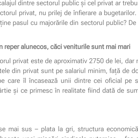
lajul dintre sectorul public și cel privat ar trebui 
ctorul privat, nu prilej de înfierare a bugetarilor
 ține pasul cu majorările din sectorul public? De
un reper alunecos, căci veniturile sunt mai mari
orul privat este de aproximativ 2750 de lei, dar 
tele din privat sunt pe salariul minim, față de d
 pe care îl încasează unii dintre cei oficial pe
rtie și ce primesc în realitate fiind dată de suma
se mai sus – plata la gri, structura economi