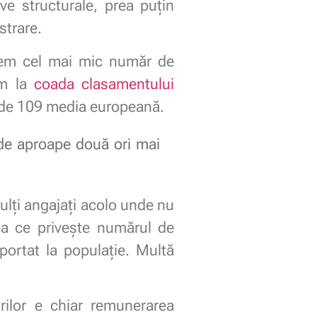
ve structurale, prea puțin
strare.
avem cel mai mic număr de
em la
coada clasamentului
ță de 109 media europeană.
de aproape două ori mai
ulți angajați acolo unde nu
ea ce privește numărul de
ortat la populație. Multă
rilor e chiar remunerarea