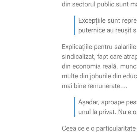
din sectorul public sunt ma
Excepțiile sunt rep
puternice au reușit s
Explicațiile pentru salarii
sindicalizat, fapt care atr
din economia reală, munca 
multe din joburile din edu
mai bine remunerate….
Așadar, aproape peste
unul la privat. Nu e 
Ceea ce e o particularitat