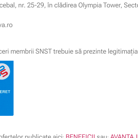
ebal, nr. 25-29, în clădirea Olympia Tower, Sect
va.ro
ceri membrii SNST trebuie să prezinte legitimaţ
fertelor publicate aici
BENEFICII
sau
AVANTAJ
:
: