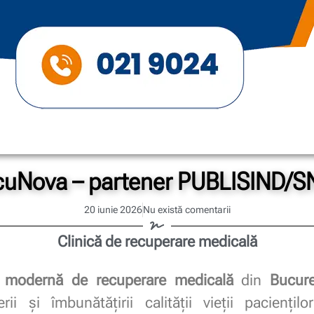
cuNova – partener PUBLISIND/S
20 iunie 2026
Nu există comentarii
Clinică de recuperare medicală
ă modernă de recuperare medicală
din
Bucure
erii și îmbunătățirii calității vieții paciențil