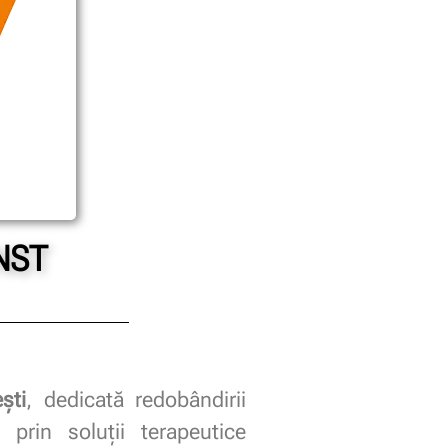
NST
ști
, dedicată redobândirii
or prin soluții terapeutice