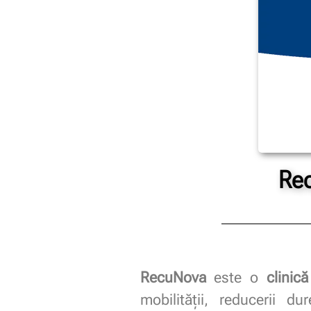
Re
RecuNova
este o
clinic
mobilității, reducerii dur