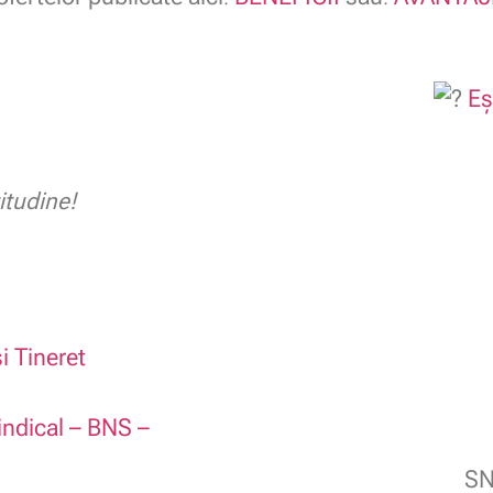
Eș
itudine!
i Tineret
indical – BNS –
SN