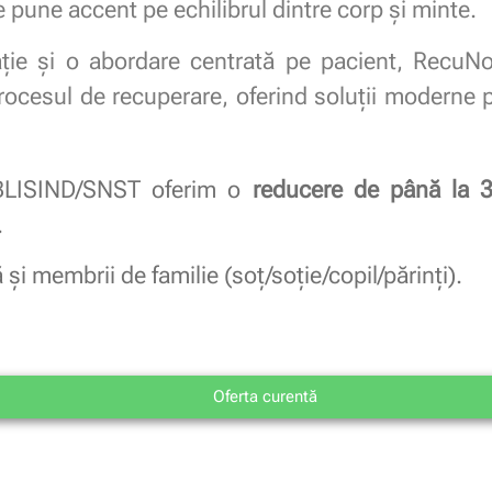
 pune accent pe echilibrul dintre corp și minte.
vație și o abordare centrată pe pacient, RecuN
rocesul de recuperare, oferind soluții moderne pe
BLISIND/SNST oferim o
reducere de până la 
.
 și membrii de familie (soț/soție/copil/părinți).
Oferta curentă