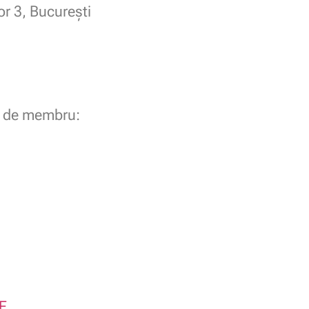
or 3, București
ia de membru:
E