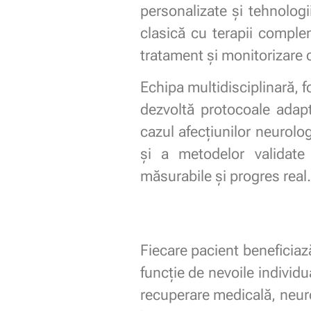
personalizate și tehnolog
clasică cu terapii comple
tratament și monitorizare 
Echipa multidisciplinară, f
dezvoltă protocoale adapt
cazul afecțiunilor neurolo
și a metodelor validate 
măsurabile și progres real.
Fiecare pacient beneficiaz
funcție de nevoile individu
recuperare medicală, neuror