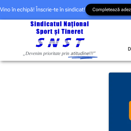
Vino în echipă! Înscrie-te în sindicat!
Completează adez
D
atitudine!!!”
„Devenim prioritate prin