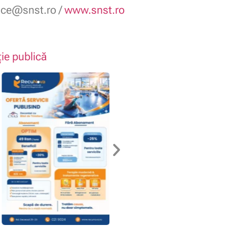
fice@snst.ro /
www.snst.ro
ție publică