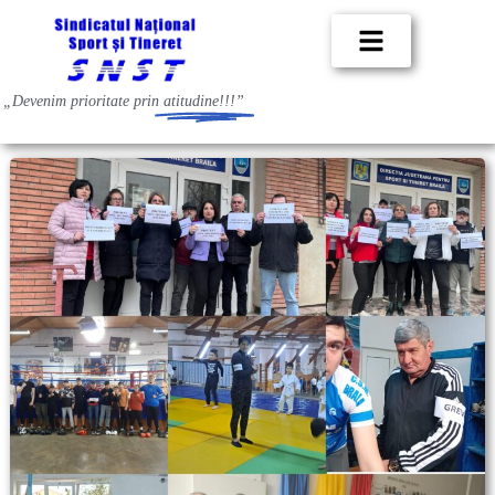
„Devenim prioritate prin
atitudine!!!”