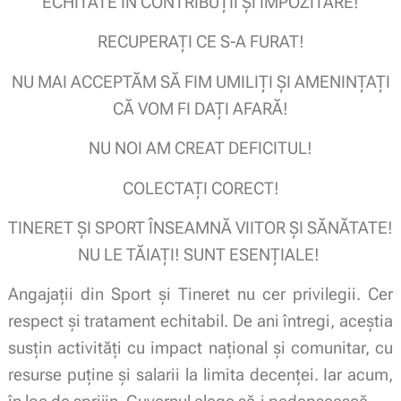
ECHITATE ÎN CONTRIBUȚII ȘI IMPOZITARE!
RECUPERAȚI CE S-A FURAT!
NU MAI ACCEPTĂM SĂ FIM UMILIȚI ȘI AMENINȚAȚI
CĂ VOM FI DAȚI AFARĂ!
NU NOI AM CREAT DEFICITUL!
COLECTAȚI CORECT!
TINERET ȘI SPORT ÎNSEAMNĂ VIITOR ȘI SĂNĂTATE!
NU LE TĂIAȚI! SUNT ESENȚIALE!
Angajații din Sport și Tineret nu cer privilegii. Cer
respect și tratament echitabil. De ani întregi, aceștia
susțin activități cu impact național și comunitar, cu
resurse puține și salarii la limita decenței. Iar acum,