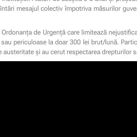
 întări mesajul colectiv împotriva măsurilor gu
al Ordonanța de Urgență care limitează nejustifica
au periculoase la doar 300 lei brut/lună. Partic
 austeritate și au cerut respectarea drepturilor sa