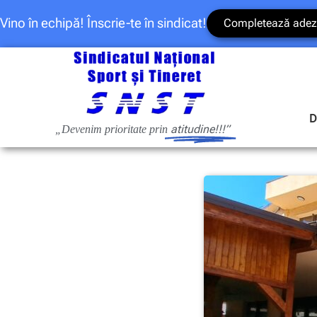
Vino în echipă! Înscrie-te în sindicat!
Completează adez
D
atitudine!!!”
„Devenim prioritate prin