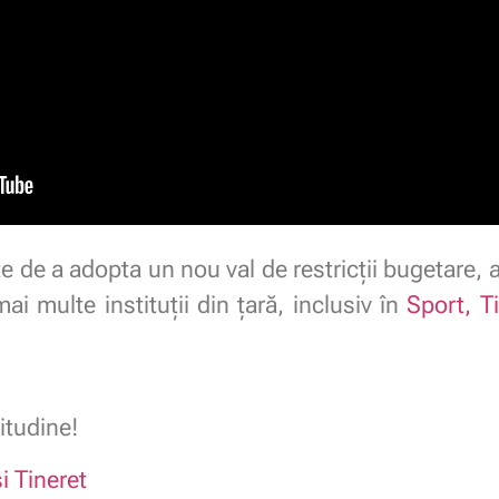
te de a adopta un nou val de restricții bugetare,
ai multe instituții din țară, inclusiv în
Sport, Ti
itudine!
i Tineret