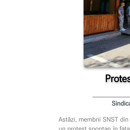
Prote
Sindic
Astăzi, membrii SNST din 
un protest spontan în fața 