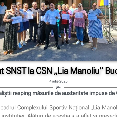
st SNST la CSN „Lia Manoliu” Buc
4 iulie 2025
aliștii resping măsurile de austeritate impuse de
cadrul Complexului Sportiv Național „Lia Manol
instituției. Alături de aceștia s-a aflat și președ