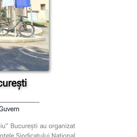
urești
 Guvern
iu” București au organizat
intele Sindicatului Național