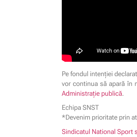
Pe fondul intenției declara
vor continua să apară în m
Administrație publică
.
Echipa SNST
*Devenim prioritate prin at
Sindicatul National Sport s