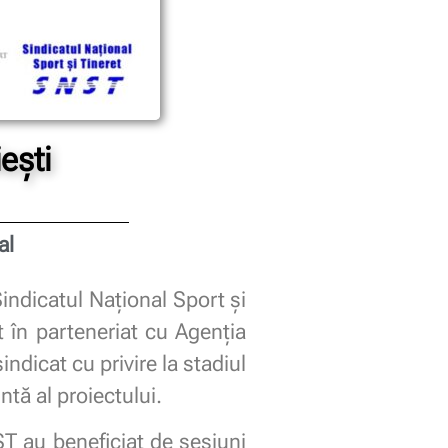
ești
al
indicatul Național Sport și
t în parteneriat cu Agenția
ndicat cu privire la stadiul
ntă al proiectului.
ST au beneficiat de sesiuni