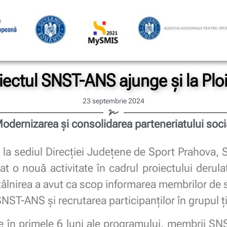
iectul SNST-ANS ajunge și la Ploi
23 septembrie 2024
odernizarea şi consolidarea parteneriatului soci
la sediul Direcției Județene de Sport Prahova, S
t o nouă activitate în cadrul proiectului derula
âlnirea a avut ca scop informarea membrilor de si
NST-ANS și recrutarea participanților în grupul ți
ate în primele 6 luni ale programului, membrii SN