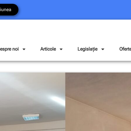
iunea
espre noi
Articole
Legislație
Ofert