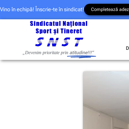
Vino în echipă! Înscrie-te în sindicat!
Completează adez
D
atitudine!!!”
„Devenim prioritate prin