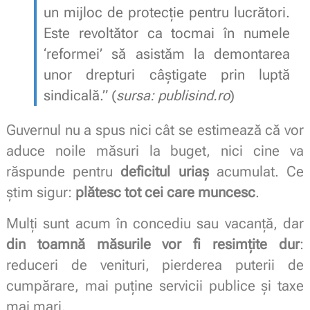
un mijloc de protecție pentru lucrători.
Este revoltător ca tocmai în numele
‘reformei’ să asistăm la demontarea
unor drepturi câștigate prin luptă
sindicală.” (
sursa: publisind.ro
)
Guvernul nu a spus nici cât se estimează că vor
aduce noile măsuri la buget, nici cine va
răspunde pentru
deficitul uriaș
acumulat. Ce
știm sigur:
plătesc tot cei care muncesc
.
Mulți sunt acum în concediu sau vacanță, dar
din toamnă măsurile vor fi resimțite dur
:
reduceri de venituri, pierderea puterii de
cumpărare, mai puține servicii publice și taxe
mai mari.