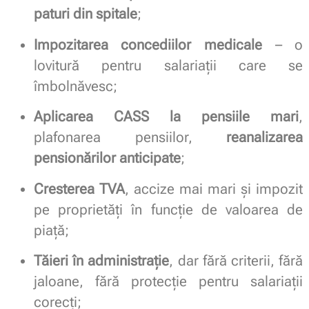
paturi din spitale
;
Impozitarea concediilor medicale
– o
lovitură pentru salariații care se
îmbolnăvesc;
Aplicarea CASS la pensiile mari
,
plafonarea pensiilor,
reanalizarea
pensionărilor anticipate
;
Cresterea TVA
, accize mai mari și impozit
pe proprietăți în funcție de valoarea de
piață;
Tăieri în administrație
, dar fără criterii, fără
jaloane, fără protecție pentru salariații
corecți;