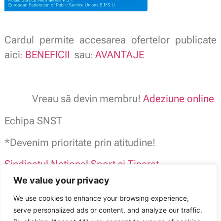
Cardul permite accesarea ofertelor publicate
aici
BENEFICII
sau
AVANTAJE
:
:
Vreau să devin membru!
Adeziune online
Echipa SNST
*Devenim prioritate prin atitudine!
Sindicatul National Sport si Tineret
Afiliat
Publisind
We value your privacy
Membru
Blocul National Sindical – BNS –
We use cookies to enhance your browsing experience,
serve personalized ads or content, and analyze our traffic.
Sindicatul Național Sport și Tineret: Prețuri speciale pentru membrii
SNST/PUBLISIND