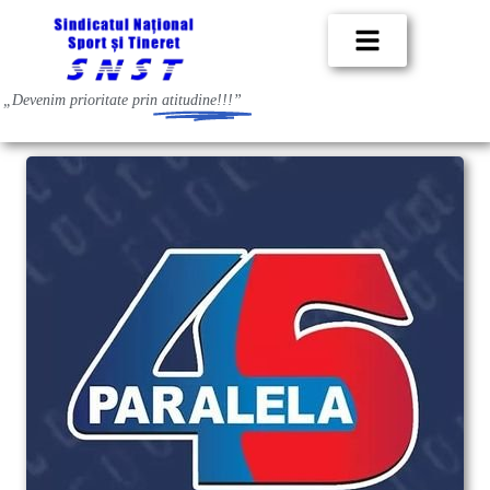
„Devenim prioritate prin
atitudine!!!”