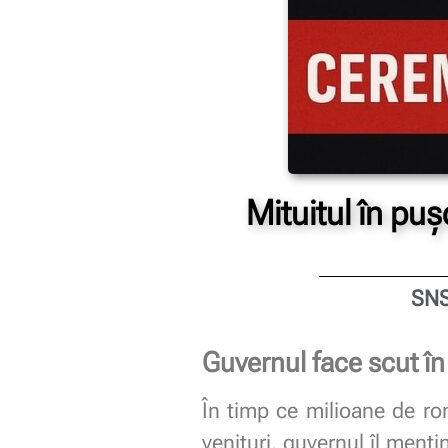
Mituitul în puș
SNS
Guvernul face scut în 
În timp ce milioane de ro
venituri, guvernul îl menț