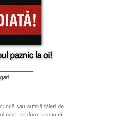
ul paznic la oi!
gar!
muncă sau suferă tăieri de
ul care, conform instanței,