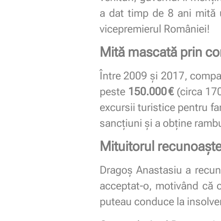
a dat timp de 8 ani mită u
vicepremierul României!
Mită mascată prin con
Între 2009 și 2017, compan
peste
150.000 €
(circa 170
excursii turistice pentru 
sancțiuni și a obține rambu
Mituitorul recunoaște
Dragoș Anastasiu a recunos
acceptat-o, motivând că o
puteau conduce la insolven