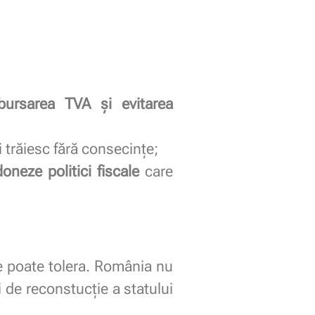
bursarea TVA și evitarea
i trăiesc fără consecințe;
oneze politici fiscale
care
se poate tolera. România nu
i de reconstucție a statului