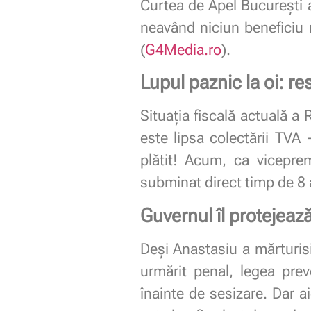
Curtea de Apel București a 
neavând niciun beneficiu 
(
G4Media.ro
).
Lupul paznic la oi: re
Situația fiscală actuală a
este lipsa colectării TVA
plătit! Acum, ca viceprem
subminat direct timp de 8 a
Guvernul îl protejeaz
Deși Anastasiu a mărturis
urmărit penal, legea pre
înainte de sesizare. Dar a