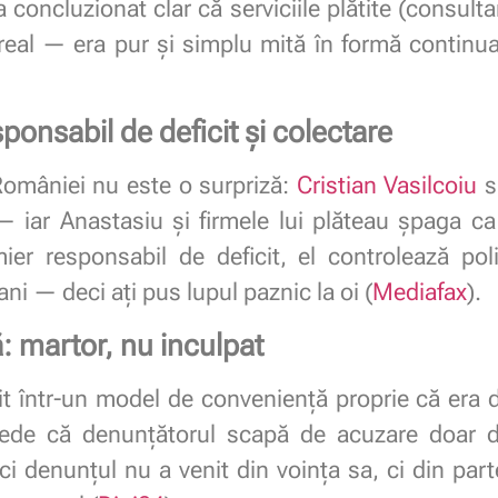
concluzionat clar că serviciile plătite (consultanț
real — era pur și simplu mită în formă continuat
sponsabil de deficit și colectare
 României nu este o surpriză:
Cristian Vasilcoiu
s
 — iar Anastasiu și firmele lui plăteau șpaga c
ier responsabil de deficit, el controlează polit
ni — deci ați pus lupul paznic la oi (
Mediafax
).
ă: martor, nu inculpat
it într-un model de conveniență proprie că era d
vede că denunțătorul scapă de acuzare doar da
ici denunțul nu a venit din voința sa, ci din part