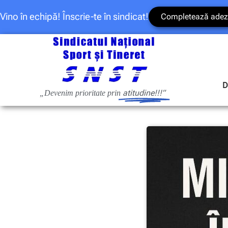
Vino în echipă! Înscrie-te în sindicat!
Completează adez
D
atitudine!!!”
„Devenim prioritate prin