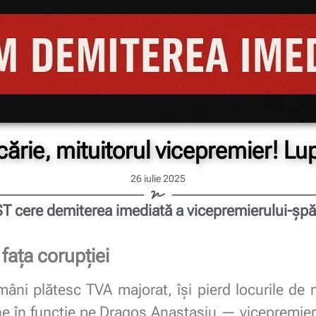
cărie, mituitorul vicepremier! Lup
26 iulie 2025
T cere demiterea imediată a vicepremierului‑șpă
fața corupției
mâni plătesc TVA majorat, își pierd locurile de 
ine în funcție pe Dragoș Anastasiu — vicepremier