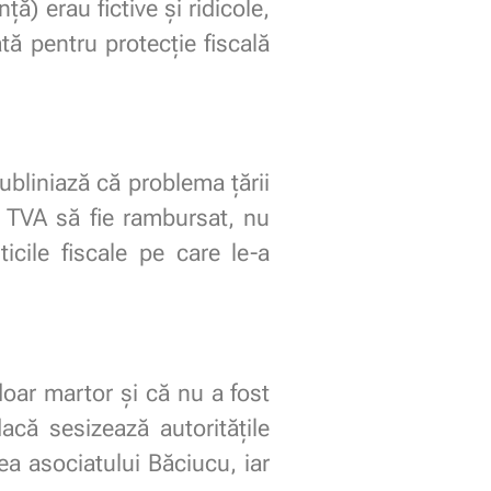
ă) erau fictive și ridicole,
ă pentru protecție fiscală
ubliniază că problema ţării
a TVA să fie rambursat, nu
icile fiscale pe care le-a
oar martor și că nu a fost
că sesizează autoritățile
ea asociatului Băciucu, iar