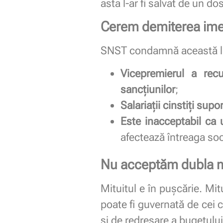
asta l-ar fi salvat de un do
Cerem demiterea ime
SNST condamnă această lip
Vicepremierul a rec
sancțiunilor
;
Salariații cinstiți supo
Este inacceptabil ca u
afectează întreaga soc
Nu acceptăm dubla mă
Mituitul e în pușcărie. Mi
poate fi guvernată de cei c
și de redresare a bugetului