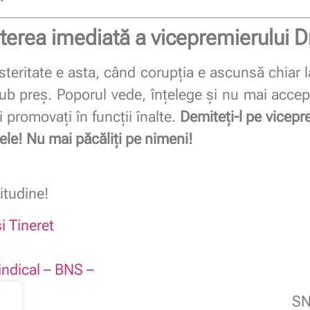
terea imediată a vicepremierului 
usteritate e asta, când corupția e ascunsă chiar 
ub preș. Poporul vede, înțelege și nu mai acce
i promovați în funcții înalte.
Demiteți-l pe vicepr
le! Nu mai păcăliți pe nimeni!
itudine!
i Tineret
indical – BNS –
SN