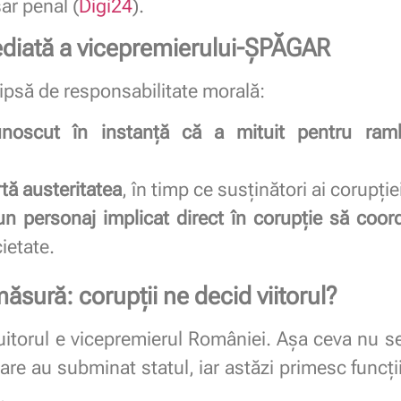
sar penal (
Digi24
).
diată a vicepremierului‑ȘPĂGAR
să de responsabilitate morală:
unoscut în instanță că a mituit pentru ram
rtă austeritatea
, în timp ce susținători ai corupție
n personaj implicat direct în corupție să coord
ietate.
sură: corupții ne decid viitorul?
tuitorul e vicepremierul României. Așa ceva nu 
are au subminat statul, iar astăzi primesc funcți
.