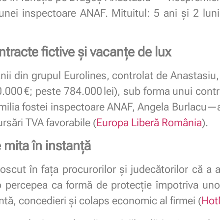
nei inspectoare ANAF. Mituitul: 5 ani și 2 luni
tracte fictive și vacanțe de lux
ii din grupul Eurolines, controlat de Anastasiu, 
.000 €; peste 784.000 lei), sub forma unui contra
familia fostei inspectoare ANAF, Angela Burlacu—al
rsări TVA favorabile (
Europa Liberă România
).
 mita în instanță
cut în fața procurorilor și judecătorilor că a af
 percepea ca formă de protecție împotriva unor
tă, concedieri și colaps economic al firmei (
Hot