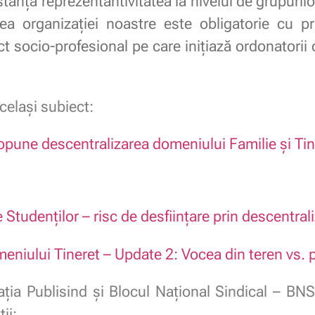
tanță reprezentantivitatea la nivelul de grupurilor
ea organizației noastre este obligatorie cu pri
ct socio-profesional pe care inițiază ordonatorii
același subiect:
opune descentralizarea domeniului Familie și Tin
 Studenților – risc de desființare prin descentral
eniului Tineret – Update 2: Vocea din teren vs. p
ația Publisind și Blocul Național Sindical – BNS ș
ii: