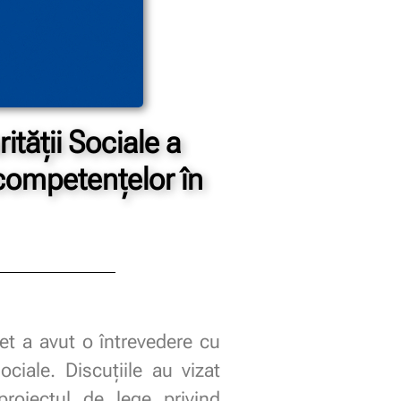
ității Sociale a
 competențelor în
et a avut o întrevedere cu
ociale. Discuțiile au vizat
proiectul de lege privind