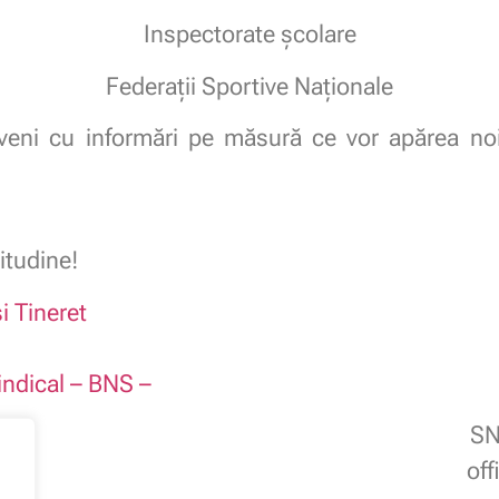
Inspectorate școlare
Federații Sportive Naționale
eveni cu informări pe măsură ce vor apărea no
itudine!
i Tineret
indical – BNS –
SN
of