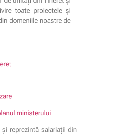
 de unități din Tineret și
vire toate proiectele și
 din domeniile noastre de
eret
izare
lanul ministerului
i reprezintă salariații din