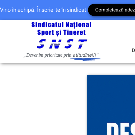
Vino în echipă! Înscrie-te în sindicat!
Completează adez
D
atitudine!!!”
„Devenim prioritate prin