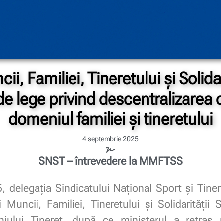
ii, Familiei, Tineretului și Solidar
 de lege privind descentralizarea
domeniul familiei și tineretului
4 septembrie 2025
SNST – întrevedere la MMFTSS
, delegația Sindicatului Național Sport și Tiner
i Muncii, Familiei, Tineretului și Solidarității S
iului Tineret, după ce ministerul a retras 