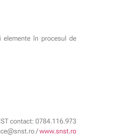
i elemente în procesul de
ST contact: 0784.116.973
fice@snst.ro /
www.snst.ro