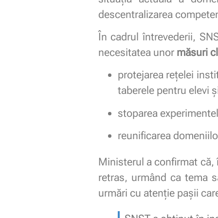
descentralizarea competen
În cadrul întrevederii, SN
necesitatea unor
măsuri cl
protejarea rețelei inst
taberele pentru elevi ș
stoparea experimentelo
reunificarea domeniilor
Ministerul a confirmat că, î
retras, urmând ca tema să 
urmări cu atenție pașii car