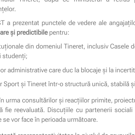
țelor.
ST a prezentat punctele de vedere ale angajaților 
are și predictibile
pentru:
ituționale din domeniul Tineret, inclusiv Casele d
i studenți;
r administrative care duc la blocaje și la incerti
 Sport și Tineret într-o structură unică, stabilă ș
n urma consultărilor și reacțiilor primite, proiec
fie reevaluată. Discuțiile cu partenerii social
e se vor face în perioada următoare.