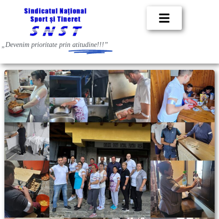
„Devenim prioritate prin
atitudine!!!”