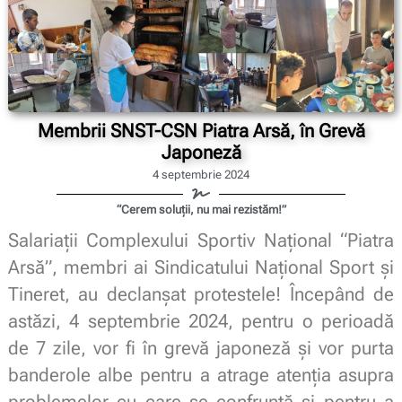
Membrii SNST-CSN Piatra Arsă, în Grevă
Japoneză
4 septembrie 2024
“Cerem soluții, nu mai rezistăm!”
Salariații Complexului Sportiv Național “Piatra
Arsă”, membri ai Sindicatului Național Sport și
Tineret, au declanșat protestele! Începând de
astăzi, 4 septembrie 2024, pentru o perioadă
de 7 zile, vor fi în grevă japoneză și vor purta
banderole albe pentru a atrage atenția asupra
problemelor cu care se confruntă și pentru a