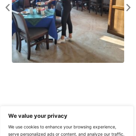
We value your privacy
We use cookies to enhance your browsing experience,
serve personalized ads or content, and analyze our traffic.
Sindicatul Național Sport și Tineret: Membrii SNST-CSN Piatra Arsă, în